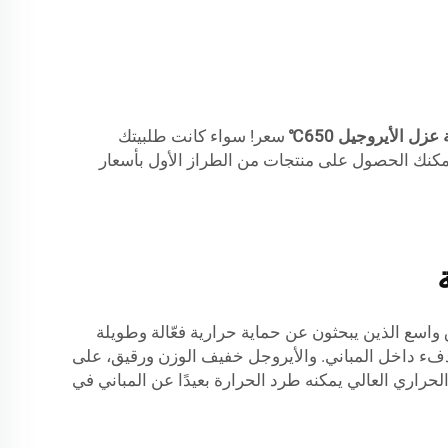
عزل الأيروجيل 650℃
سعر! سواء كانت طلبيتك
 وتناسب ميزانيتك. عندما تجعل Surnano موردك لعزل الأيروجيل، يمكنك الحصول على منتجات من الطراز الأول بأسعار
واسع الذين يبحثون عن حماية حرارية فعّالة وطويلة
الدفء داخل المباني. والأيروجل خفيف الوزن ورقيق، على
لحراري العالي يمكنه طرد الحرارة بعيدًا عن المباني في