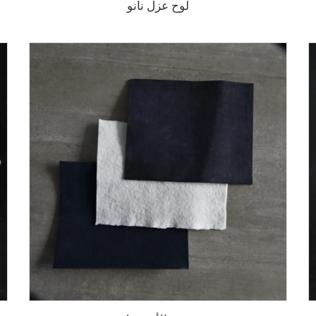
لوح عزل نانو