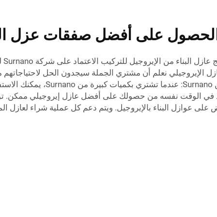
الحصول على أفضل صفقات عزل المب
يمكن
ي Surnano، نحن كمورِّدين للعازل الإيروجيلي نعلم أن مشتري الجملة سيجدون الحل ل
يمكنهم تحمله. شراء العازل الإيرو
ض على عوازل البناء بالإيروجيل. ويتم دعم كل عملية شراء لعازل ا