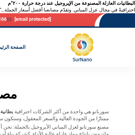
البطانيات العازلة المصنوعة من الإيروجيل عند درجة حرارة ٢٠٠°م
احترافيةً في مجال عزل المباني. وتقدّم مصانعنا أفضل أسعار الجملة..."
166
[email protected]
الصفحة الرئي
مصنع
سورنانو هي واحدة من أكثر الشركات احترافية
بطانية ع
ممتازًا من الجودة العالية والسعر المعقول، وستكون سو
مصنع سورنانو لعزل المباني الأيروجيل بالجملة: نحن 
ملتزمون بإنتاج مواد عازلة عالية الأداء. كشركة بناء 