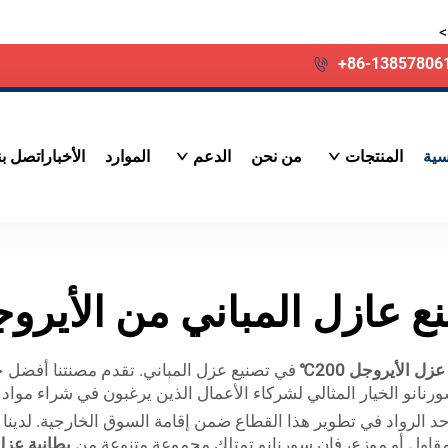
>
+86-13857806
سية
المنتجات
من نحن
الدعم
الموارد
الأخبار
اتصل بن
 عازل المباني من الأيرو
زل الأيروجل 200℃
رنانو الخيار المثالي لشركاء الأعمال الذين يرغبون في شراء مواد 
أحد الرواد في تطوير هذا القطاع ضمن إقامة السوق الخارجية. لد
أو مقاول أو موزع، فإن سورنانو تمتلك مجموعة متنوعة من
بطانية عزل ا