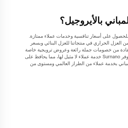
اني بالأيروجيل؟
 لتجار الجملة الذين يبحثون عن أفضل قيمة في منتج عازل البناء من الإيروجيل للتركيب الاعتماد على شركة Surnano للحصول على أسعار تنافسية وخدمات عملاء ممتازة.
احتياجاتهم من العزل الحراري في منتجاتنا للعزل البنائي وبسعر
جيلي بكميات كبيرة من Surnano: عندما تشتري بكميات كبيرة من Surnano، يمكنك الاستفادة من خصومات جملة رائعة وعروض ترويجية خاصة
ستوفر لك في النهاية المال على عملية شرائك، مع التأكد في الوقت نفسه من حصولك على أفضل عازل إيروجيلي ممكن. توفر Surnano خدمة عملاء لا مثيل لها، مما يحافظ على
لمباني بخدمة عملاء من الطراز العالمي ومستوى من