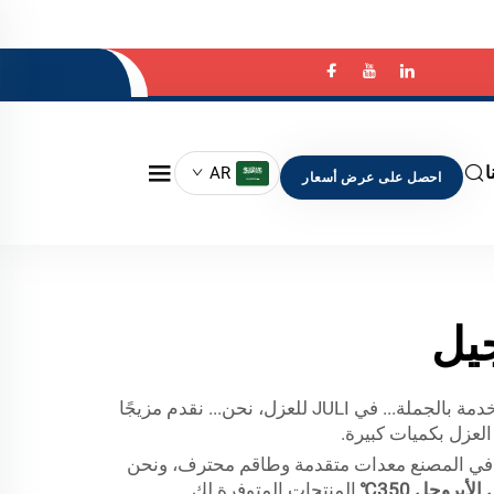
ا
AR
احصل على عرض أسعار
جيل
في تصنيع عزل المباني. تقدم مصنتنا أفضل خدمة بالجملة... في JULI للعزل، نحن... نقدم مزيجًا
العزل بكميات كبيرة.
ينا في المصنع معدات متقدمة وطاقم محترف، ونحن
لأيروجل 350℃
المنتجات المتوفرة لك.