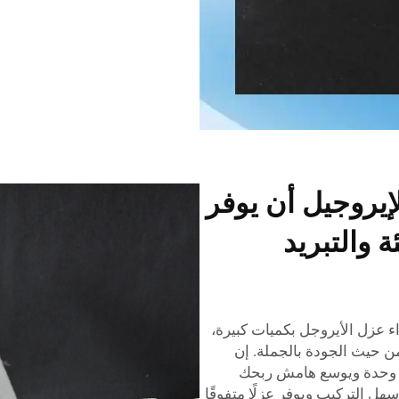
يروجيل أن يوفر
 والتبريد
اء عزل الأيروجل بكميات كبيرة،
ا الأفضل من حيث الجودة بالجملة. إن
ل وحدة ويوسع هامش ربحك
يتميز عزل الأيروجل من Surnano بأنه سهل التركيب ويوفر عزلًا متفوقًا