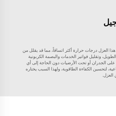
جيل
استخدام الطاقة، لا يمكن التفوق على عزل الأيروجل. فبفضل قيمته الحرارية العالية (R value)، يتيح هذا العزل درجات حرارة أكثر اتساقاً، مما قد يقلل من
طويل، وتقليل فواتير الخدمات والبصمة الكربونية
يت على الجدران أو تحت الأرضيات دون الحاجة إلى أي
ية، لتحسين الكفاءة الطاقوية، ولهذا السبب يختاره
 العزل.