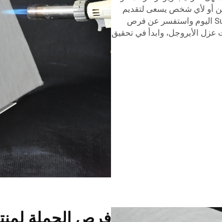
نائين أو لأي شخص يسعى لتقديم
أفضل خيارات العزل لعملائه. اتصل بشركة Surnano اليوم واستفسر عن فرص
ات عزل الأيروجل، وابدأ في تحقيق
فرص الجملة لمنت