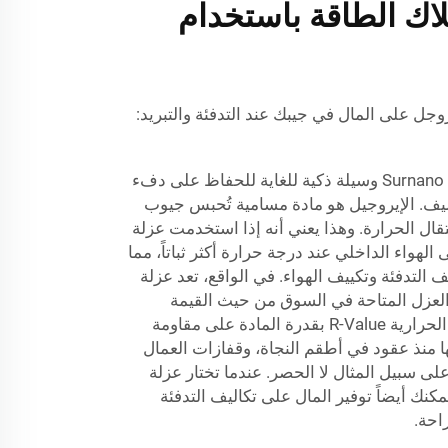
اك الطاقة باستخدام
ل على المال في جيبك عند التدفئة والتبريد:
تعتبر عزلة السيليكا الإيروجيل من Surnano وسيلة ذكية للغاية للحفاظ على دفء
يف. الإيروجيل هو مادة مسامية تُحبس جيوب
تقال الحرارة. وهذا يعني أنه إذا استخدمت عزلة
هواء الداخلي عند درجة حرارة أكثر ثباتاً، مما
ف التدفئة وتكييف الهواء. في الواقع، تعد عزلة
لعزل المتاحة في السوق من حيث القيمة
الحرارية لكل إنش (تقاس القيمة الحرارية R-Value بقدرة المادة على مقاومة
ها منذ عقود في أطقم النجاة، وقفازات العمال
لى سبيل المثال لا الحصر. عندما تختار عزلة
روجيل لمنزلك من Surnano، يمكنك أيضاً توفير المال على تكاليف التدفئة
راحة.