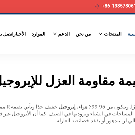
+86-13857806
سية
المنتجات
من نحن
الدعم
الموارد
الأخبار
اتصل بن
مة مقاومة العزل للإيروجي
ن من 95-99٪ هواء،
إيروجيل
خفيف جدًا ويأتي بقيمة R مميزة إلى حد ما (مقياس مقاومة حرارية). هذا يجعل
المساحات في الشتاء وبرودتها في الصيف. كما أن الأيروجيل غير قا
تالي لن يتدهور أو يفقد خصائصه العازلة.