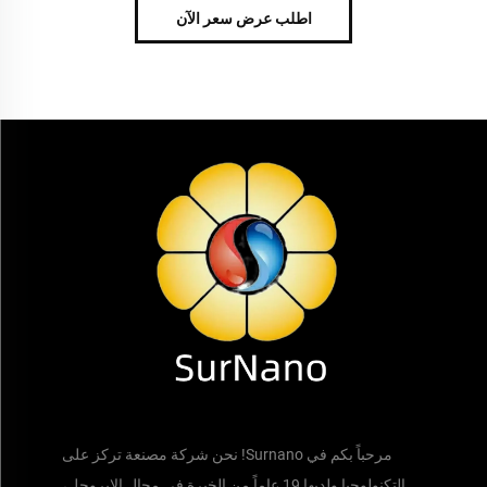
اطلب عرض سعر الآن
مرحباً بكم في Surnano! نحن شركة مصنعة تركز على
التكنولوجيا ولديها 19 عاماً من الخبرة في مجال الإيروجل،