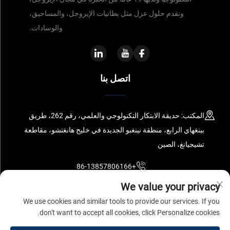
ونقدم حلول عزل مثل بطانيات الإيروجل، والمساحيق،
والوسادات.
اتصل بنا
المكتب: حديقة الابتكار التكنولوجي والعلمي، رقم 262، طريق
بينغهاي الرابع، منطقة نينغبو الجديدة في خليج هانغتشو، مقاطعة
تشيجيانغ، الصين
+86-13857806166
We value your privacy
[email protected]
We use cookies and similar tools to provide our services. If you
don't want to accept all cookies, click Personalize cookies.
جميع الحقوق محفوظة © لشركة نينغبو سورنانو ايروجيل المحدودة
سياسة