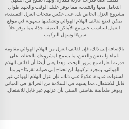
تمتلك أيضًا قدرات عازلة ممتازة. وبهذا يصبح من السهل
التعامل معها والتثبيت، مما يوفر عليك الوقت والجهد طوال
مشروع العزل الخاص بك. على عكس منتجات العزل التقليدية،
يمكن قطع لفائف الهلام الهوائي وتشكيلها بسهولة في موقع
العمل لتتناسب حتى مع الأماكن الضيقة جدًا، مما يوفر حلاً
سريعًا وسهل التركيب.
بالإضافة إلى ذلك، فإن لفائف العزل من الهلام الهوائي مقاومة
للماء وللتعفن والعفن، ما يسمح لمشروعك بالحفاظ على
قدرته العازلة مع مرور الوقت. وهذا يعني أيضًا أن لفائف الهلام
الهوائي، بمجرد تركيبها، لن تحتاج إلى صيانة تقريبًا - وربما
لسنوات عديدة. علاوةً على ذلك، فإن عزل الهلام الهوائي غير
قابل للاشتعال، مما يسهم في السلامة من الحرائق في المباني
ويوفر طمأنينة لقاطني المبنى بأن عزلهم غير قابل للاشتعال.