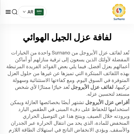
AR
لفافة عزل الجيل الهوائي
تُعد لفائف عزل الأيروجل من Surnano واحدة من الخيارات
المفضلة لأولئك الذين يسعون إلى ترقية منازلهم أو أماكن
أعمالهم بعزل أفضل. فيما يلي بعض الفوائد الفريدة المرتبطة
بهذه اللفائف المبتكرة التي تميزها عن غيرها من حلول العزل
المتوفرة في السوق اليوم. ومع كفاءتها الاستثنائية وسهولة
تركيبها،
لفائف عزل الأيروجل
تُعد خيارًا ممتازًا لأي شخص
مستعد لتحسين عزله.
أقراص عزل الأيروجل
تشتهر أيضًا بخصائصها العازلة ويمكن
استخدامها للحفاظ على دفء المبنى في الطقس البارد
وبرودته خلال الصيف. وينتج هذا عن التوصيل الحراري
المنخفض للمادة، الذي يحد من انتقال الحرارة عبر الجدران
والأسقف. ويؤدي الانخفاض الناتج في استهلاك الطاقة اللازم