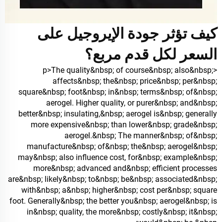
كيف تؤثر جودة الإيروجيل على
السعر لكل قدم مربع؟
<p>The quality&nbsp; of course&nbsp; also&nbsp;
affects&nbsp; the&nbsp; price&nbsp; per&nbsp;
square&nbsp; foot&nbsp; in&nbsp; terms&nbsp; of&nbsp;
aerogel. Higher quality, or purer&nbsp; and&nbsp;
better&nbsp; insulating,&nbsp; aerogel is&nbsp; generally
more expensive&nbsp; than lower&nbsp; grade&nbsp;
aerogel.&nbsp; The manner&nbsp; of&nbsp;
manufacture&nbsp; of&nbsp; the&nbsp; aerogel&nbsp;
may&nbsp; also influence cost, for&nbsp; example&nbsp;
more&nbsp; advanced and&nbsp; efficient processes
are&nbsp; likely&nbsp; to&nbsp; be&nbsp; associated&nbsp;
with&nbsp; a&nbsp; higher&nbsp; cost per&nbsp; square
foot. Generally&nbsp; the better you&nbsp; aerogel&nbsp; is
in&nbsp; quality, the more&nbsp; costly&nbsp; it&nbsp;