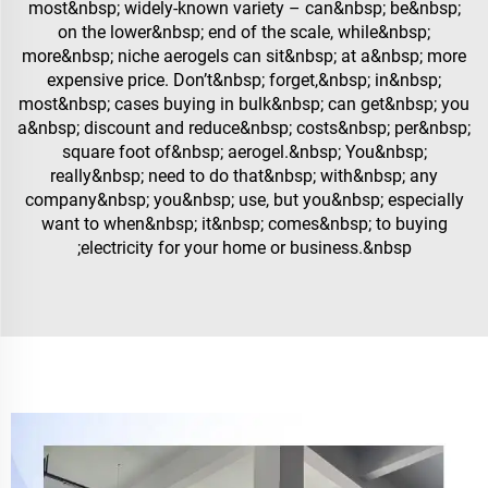
most&nbsp; widely-known variety – can&nbsp; be&nbsp;
on the lower&nbsp; end of the scale, while&nbsp;
more&nbsp; niche aerogels can sit&nbsp; at a&nbsp; more
expensive price. Don’t&nbsp; forget,&nbsp; in&nbsp;
most&nbsp; cases buying in bulk&nbsp; can get&nbsp; you
a&nbsp; discount and reduce&nbsp; costs&nbsp; per&nbsp;
square foot of&nbsp; aerogel.&nbsp; You&nbsp;
really&nbsp; need to do that&nbsp; with&nbsp; any
company&nbsp; you&nbsp; use, but you&nbsp; especially
want to when&nbsp; it&nbsp; comes&nbsp; to buying
electricity for your home or business.&nbsp;