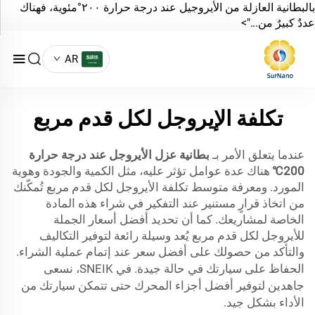
بالبطانية العازلة من الأيروجيل عند درجة حرارة ٢٠٠°مئوية، فهناك
عددٌ كبيرٌ من...">
AR
تكلفة الإيروجل لكل قدم مربع
عندما يتعلق الأمر بـ
بطانية عزل الأيروجل عند درجة حرارة
200℃
هناك عدة عوامل تؤثر عليه، مثل الكمية والجودة وهوية
المورد. ومعرفة متوسط تكلفة الأيروجل لكل قدم مربع تُمكّنك
من اتخاذ قرارٍ مستنير عند التفكير في شراء هذه المادة
الخاصة لمشاريعك. كما أن تحديد أفضل أسعار الجملة
للأيروجل لكل قدم مربع يُعد وسيلة رائعة لتوفير التكاليف
والتأكد من حصولك على أفضل سعر عند إتمام عملية الشراء.
الحفاظ على سيارتك في حالة جيدة. في SNEIK، نسعى
جاهدين لتوفير أفضل أجزاء المحرك حتى تتمكن سيارتك من
الأداء بشكل جيد.