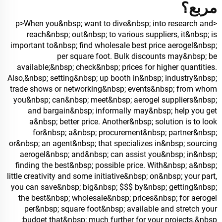
مربع؟
<p>When you&nbsp; want to dive&nbsp; into research and
reach&nbsp; out&nbsp; to various suppliers, it&nbsp; is
important to&nbsp; find wholesale best price aerogel&nbsp;
per square foot. Bulk discounts may&nbsp; be
available;&nbsp; check&nbsp; prices for higher quantities.
Also,&nbsp; setting&nbsp; up booth in&nbsp; industry&nbsp;
trade shows or networking&nbsp; events&nbsp; from whom
you&nbsp; can&nbsp; meet&nbsp; aerogel suppliers&nbsp;
and bargain&nbsp; informally may&nbsp; help you get
a&nbsp; better price. Another&nbsp; solution is to look
for&nbsp; a&nbsp; procurement&nbsp; partner&nbsp;
or&nbsp; an agent&nbsp; that specializes in&nbsp; sourcing
aerogel&nbsp; and&nbsp; can assist you&nbsp; in&nbsp;
finding the best&nbsp; possible price. With&nbsp; a&nbsp;
little creativity and some initiative&nbsp; on&nbsp; your part,
you can save&nbsp; big&nbsp; $$$ by&nbsp; getting&nbsp;
the best&nbsp; wholesale&nbsp; prices&nbsp; for aerogel
per&nbsp; square foot&nbsp; available and stretch your
budget that&nbsp; much further for your projects.&nbsp;