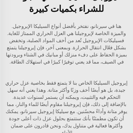
للشراء بكميات كبيرة
هنا في سيرنانو، نفتخر بأفضل أنواع السيليكا الإيروجيل.
والميزة الخاصة لإيروجيلنا هي العزل الحراري الممتاز للغاية.
فسيليكات الإيروجيل تُعد من أخف المواد الصلبة، وتخفض
بشكل فعّال انتقال الحرارة. وبمعنى آخر، فإن إيروجيلنا يتمتع
بميزة الحفاظ على دفء منزلك أو مبانيك في الشتاء وبرودتها
في الصيف، مما قد يعني توفيرًا كبيرًا في استهلاك الطاقة.
إيروجيل السيليكا الخاص بنا لا يتمتع فقط بخاصية عزل حراري
جيدة، بل هو أيضًا أخف وزنًا وأكثر متانة. وهذا يعني أنه سهل
التحكم فيه والتثبيت، ويمكنه أن يستمر لسنوات عديدة.
بالإضافة إلى ذلك، فإن إيروجيلنا مقاوم أيضًا للماء والنار، مما
يوفر متانة وأداءً محسّنين. مع سيليكا إيروجيل سيرنانو، يمكنك
أن تكون مطمئنًا بأنك ستتمتع بحلول عزل ذات أعلى جودة
وأكثرها فعالية في متناول يدك، ونحن قادرون على ضمان
الأداء.