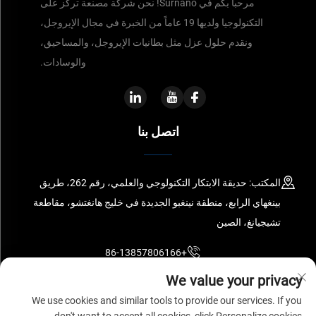
مرحباً بكم في Surnano! نحن شركة مصنعة تركز على
التكنولوجيا ولديها 19 عاماً من الخبرة في مجال الإيروجل،
ونقدم حلول عزل مثل بطانيات الإيروجل، والمساحيق،
والوسادات.
اتصل بنا
المكتب: حديقة الابتكار التكنولوجي والعلمي، رقم 262، طريق
بينغهاي الرابع، منطقة نينغبو الجديدة في خليج هانغتشو، مقاطعة
تشيجيانغ، الصين
+86-13857806166
We value your privacy
[email protected]
We use cookies and similar tools to provide our services. If you