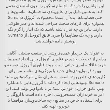
این توانایی را دارد که اجسام سنگین را بدون له شدن تحمل
کند. به همین دلیل برای عایق‌بندی ساختمان‌ها، ماشین‌ها و
حتی فضاپیماها ایده‌آل است! محصولات آئروژل Surnano
همواره برای کارهای سخت طراحی شده‌اند و عمر طولانی
دارند. بنابراین چه نیاز داشته باشید که یک انبار را گرم نگه
دارید و چه یک فضاپیما را سرد،
عایق آئروجل
از Surnano
پوشش داده خواهید شد.
به عنوان یک خریدار عمده‌فروشی در صنعت صنعتی، آگاهی
مداوم از تحولات جدید در فناوری آئروژل برای اتخاذ تصمیمات
خرید عاقلانه امری حیاتی است. روند فناوری آئروژل، توسعه و
بهبود فرمول‌بندی‌های جدید با ویژگی‌های مناسب‌تر برای
کاربردهای خاص بوده است. به عنوان مثال شرکت‌هایی مانند
Surnano بهبودهایی ایجاد کرده‌اند تا آئروژل‌هایی با عملکرد
بهتر، عایق حرارتی قوی‌تر، سبک‌تر یا بادوام‌تر تولید کنند. این
امر به خریداران عمده‌فروشی اجازه داده است تا
آروگل
را
برای استفاده خاص در صنایع - چه ساخت‌وساز، هوافضا یا
خودرو - تهیه کنند.