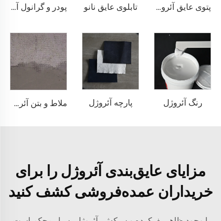
تابلوی عایق نانو
پتوی عایق آئروژل 1000℃
پودر و گرانول آئروژل
رنگ آئروژل
پارچه آئروژل
ملاط و بتن آئروژل
مزایای عایق‌بندی آئروژل را برای
خریداران عمده‌فروشی کشف کنید
با وجود ظاهر پف‌کرده و سبکش، آئروژل بسیار محکم است.