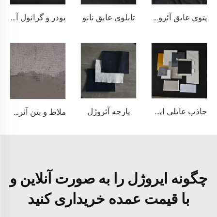
تابلوی عایق نانو
پتوی عایق آئروژل 1000℃
پودر و گرانول آئروژل
پارچه آئروژل
جاذب عایلی ایروژل
ملاط و بتن آئروژل
چگونه ایروژل را به صورت آنلاین و
با قیمت عمده خریداری کنید