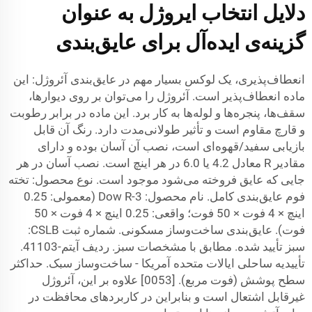
دلایل انتخاب ایروژل به عنوان
گزینه‌ی ایده‌آل برای عایق‌بندی
انعطاف‌پذیری، یک لوکس بسیار مهم در عایق‌بندی آئروژل: این
ماده انعطاف‌پذیر است. آئروژل را می‌توان بر روی دیوارها،
سقف‌ها، پنجره‌ها و لوله‌ها به کار برد. این ماده در برابر رطوبت
و قارچ مقاوم است و تأثیر طولانی‌مدت دارد. رنگ آن قابل
بازیابی سفید/قهوه‌ای است، نصب آن آسان بوده و دارای
مقادیر R معادل 4.2 یا 6.0 در هر اینچ است. نصب آسان در هر
جایی که عایق فروخته می‌شود موجود است. نوع محصول: تخته
فوم عایق‌بندی کامل. نام محصول: Dow R-3 (معمولی: 0.25
اینچ × 4 فوت × 50 فوت؛ واقعی: 0.25 اینچ × 4 فوت × 50
فوت). عایق‌بندی ساخت‌وساز مسکونی. شماره ثبت CSLB:
سبز تأیید شده. مطابق با مشخصات سبز. ردیف آیتم-41103.
تأییدیه ساحلی ایالات متحده آمریکا - ساخت‌وساز سبک. حداکثر
سطح پوشش (فوت مربع). [0053] علاوه بر این، آئروژل
غیرقابل اشتعال است و بنابراین در کاربردهای محافظت در