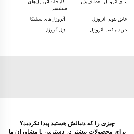
پتوی آئروژل انعطاف‌پذیر
کارخانه آئروژل‌های
سیلیسی
عایق پتویی آئروژل
آئروژل‌های سیلیکا
خرید مکعب آئروژل
ژل آئروژل
چیزی را که دنبالش هستید پیدا نکردید؟
برای محصولات بیشتر در دسترس با مشاوران ما