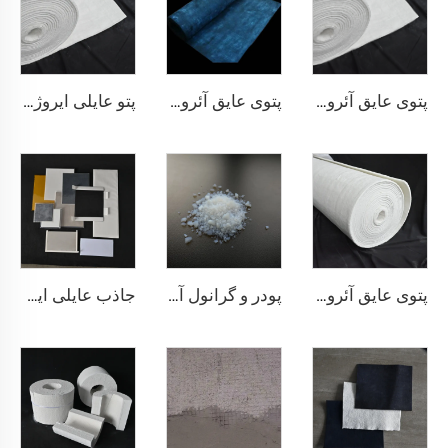
پتوی عایق آئروژل 200℃
پتوی عایق آئروژل 350℃
پتو عایلی ایروژل 650 درجه سانتی‌گراد
پتوی عایق آئروژل 1000℃
پودر و گرانول آئروژل
جاذب عایلی ایروژل