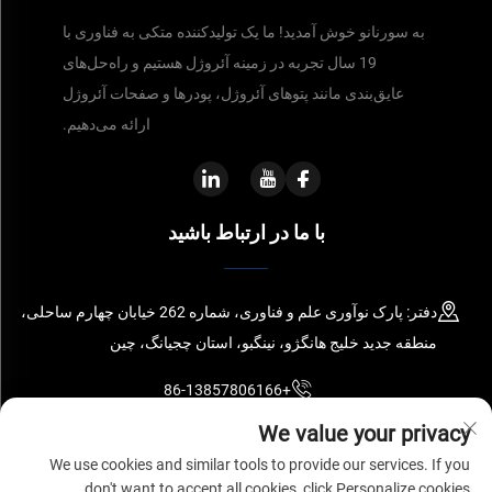
به سورنانو خوش آمدید! ما یک تولیدکننده متکی به فناوری با
19 سال تجربه در زمینه آئروژل هستیم و راه‌حل‌های
عایق‌بندی مانند پتوهای آئروژل، پودرها و صفحات آئروژل
ارائه می‌دهیم.
با ما در ارتباط باشید
دفتر: پارک نوآوری علم و فناوری، شماره 262 خیابان چهارم ساحلی،
منطقه جدید خلیج هانگژو، نینگبو، استان چجیانگ، چین
+86-13857806166
We value your privacy
[email protected]
We use cookies and similar tools to provide our services. If you
don't want to accept all cookies, click Personalize cookies.