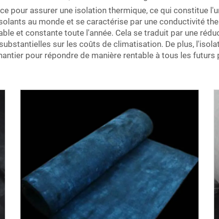
cace pour assurer une isolation thermique, ce qui constitue l
solants au monde et se caractérise par une conductivité th
le et constante toute l'année. Cela se traduit par une réduc
bstantielles sur les coûts de climatisation. De plus, l'isol
hantier pour répondre de manière rentable à tous les futurs