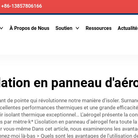
+86-13857806166
À Propos de Nous
Soutien
Ressources
Actualité
lation en panneau d'aér
nt de pointe qui révolutionne notre manière d'isoler. Surnan
xcellentes performances thermiques et une grande efficacité 
 isolant thermique exceptionnel… L'aérogel présente la cond
 par mètre-k* L'isolation en panneau d'aérogel fera toute la
ar vous-même Dans cet article, nous examinerons les avanta
ez-moi là-bas > Quels sont les avantages de l'utilisation de