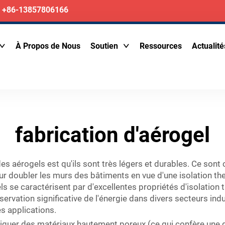
+86-13857806166
À Propos de Nous
Soutien
Ressources
Actualité
fabrication d'aérogel
des aérogels est qu'ils sont très légers et durables. Ce son
ur doubler les murs des bâtiments en vue d'une isolation th
s se caractérisent par d'excellentes propriétés d'isolation t
nservation significative de l'énergie dans divers secteurs in
s applications.
riquer des matériaux hautement poreux (ce qui confère une 