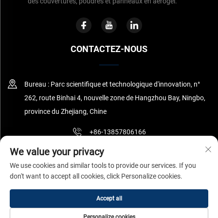
des couvertures, poudres et panneaux en aérogel.
CONTACTEZ-NOUS
Bureau : Parc scientifique et technologique d'innovation, n°
262, route Binhai 4, nouvelle zone de Hangzhou Bay, Ningbo,
province du Zhejiang, Chine
+86-13857806166
We value your privacy
[email protected]
We use cookies and similar tools to provide our services. If you
don't want to accept all cookies, click Personalize cookies.
Copyright © Ningbo Surnano Aerogel Co.,Ltd Tous droits réservés
Accept all
Politique de confidentialité
Personalize cookies