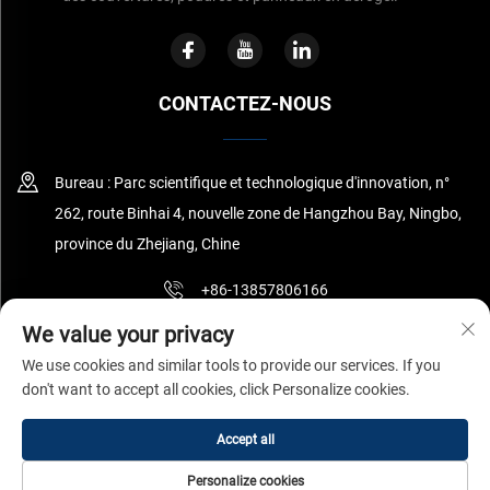
CONTACTEZ-NOUS
Bureau : Parc scientifique et technologique d'innovation, n°
262, route Binhai 4, nouvelle zone de Hangzhou Bay, Ningbo,
province du Zhejiang, Chine
+86-13857806166
We value your privacy
[email protected]
We use cookies and similar tools to provide our services. If you
don't want to accept all cookies, click Personalize cookies.
Copyright © Ningbo Surnano Aerogel Co.,Ltd Tous droits réservés
Accept all
Politique de confidentialité
Personalize cookies