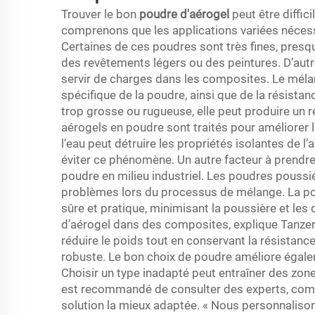
Trouver le bon
poudre d'aérogel
peut être diffic
comprenons que les applications variées nécess
Certaines de ces poudres sont très fines, pres
des revêtements légers ou des peintures. D’aut
servir de charges dans les composites. Le mélang
spécifique de la poudre, ainsi que de la résistan
trop grosse ou rugueuse, elle peut produire un r
aérogels en poudre sont traités pour améliorer le
l’eau peut détruire les propriétés isolantes de
éviter ce phénomène. Un autre facteur à prendre 
poudre en milieu industriel. Les poudres poussi
problèmes lors du processus de mélange. La po
sûre et pratique, minimisant la poussière et le
d’aérogel dans des composites, explique Tanzer,
réduire le poids tout en conservant la résistan
robuste. Le bon choix de poudre améliore égale
Choisir un type inadapté peut entraîner des zones
est recommandé de consulter des experts, comme
solution la mieux adaptée. « Nous personnalison