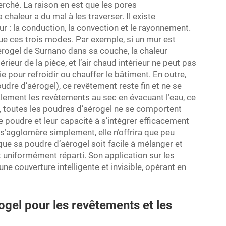
cherché. La raison en est que les pores
chaleur a du mal à les traverser. Il existe
r : la conduction, la convection et le rayonnement.
ue ces trois modes. Par exemple, si un mur est
érogel de Surnano dans sa couche, la chaleur
rieur de la pièce, et l’air chaud intérieur ne peut pas
ie pour refroidir ou chauffer le bâtiment. En outre,
re d’aérogel), ce revêtement reste fin et ne se
également les revêtements au sec en évacuant l’eau, ce
s, toutes les poudres d’aérogel ne se comportent
e poudre et leur capacité à s’intégrer efficacement
s’agglomère simplement, elle n’offrira que peu
que sa poudre d’aérogel soit facile à mélanger et
t uniformément réparti. Son application sur les
ne couverture intelligente et invisible, opérant en
ogel pour les revêtements et les