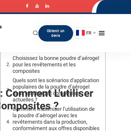
Table des matières
s
Pourquoi la poudre d’aérogel obtenue
Obtenir un
FR
par procédé sol-gel améliore-t-elle
devis
l’isolation thermique dans les
applications de revêtement ?
Choisissez la bonne poudre d’aérogel
pour les revêtements et les
composites
Quels sont les scénarios d'application
populaires de la poudre d’aérogel
: Comment L'utiliser
dans les charges composites
actuelles ?
Composites ?
Comment maximiser l’utilisation de
la poudre d’aérogel avec les
revêtements dans la production,
conformément aux offres disponibles