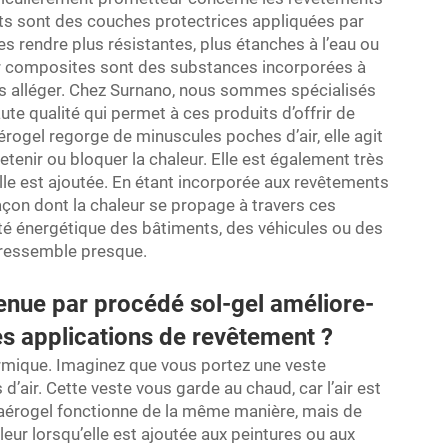
ts sont des couches protectrices appliquées par
es rendre plus résistantes, plus étanches à l’eau ou
r composites sont des substances incorporées à
les alléger. Chez Surnano, nous sommes spécialisés
te qualité qui permet à ces produits d’offrir de
ogel regorge de minuscules poches d’air, elle agit
enir ou bloquer la chaleur. Elle est également très
elle est ajoutée. En étant incorporée aux revêtements
açon dont la chaleur se propage à travers ces
ité énergétique des bâtiments, des véhicules ou des
y ressemble presque.
enue par procédé sol-gel améliore-
les applications de revêtement ?
rmique. Imaginez que vous portez une veste
air. Cette veste vous garde au chaud, car l’air est
’aérogel fonctionne de la même manière, mais de
aleur lorsqu’elle est ajoutée aux peintures ou aux