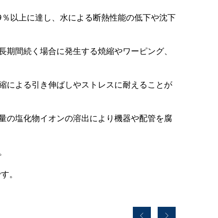
9％以上に達し、水による断熱性能の低下や沈下
長期間続く場合に発生する焼縮やワーピング、
縮による引き伸ばしやストレスに耐えることが
量の塩化物イオンの溶出により機器や配管を腐
。
です。