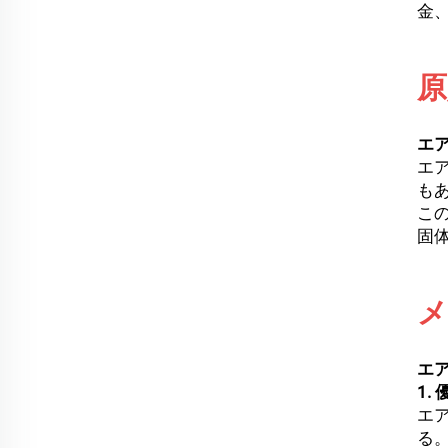
金
原
エ
エ
も
こ
固
メ
エ
1.
エ
る