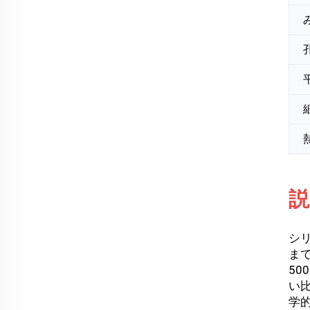
説
シ
ま
50
い
学