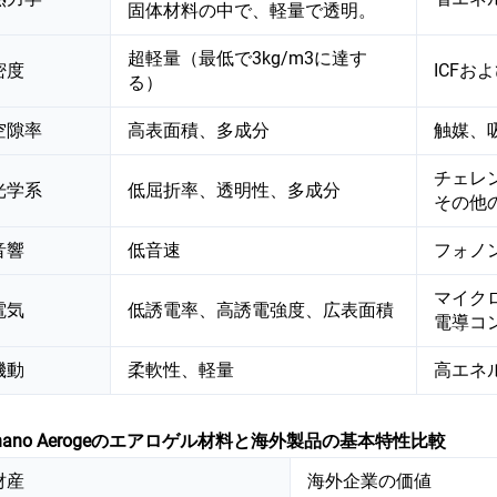
固体材料の中で、軽量で透明。
超軽量（最低で3kg/m3に達す
密度
ICFお
る）
空隙率
高表面積、多成分
触媒、
チェレ
光学系
低屈折率、透明性、多成分
その他
音響
低音速
フォノ
マイク
電気
低誘電率、高誘電強度、広表面積
電導コ
機動
柔軟性、軽量
高エネ
rnano Aerogeのエアロゲル材料と海外製品の基本特性比較
財産
海外企業の価値