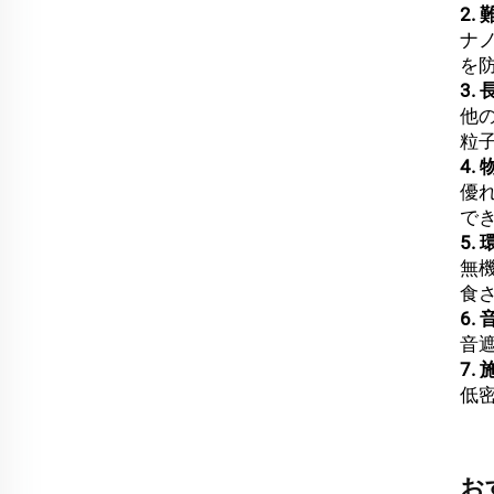
2.
ナ
を
3.
他
粒
4.
優
で
5.
無
食
6.
音
7.
低密
お