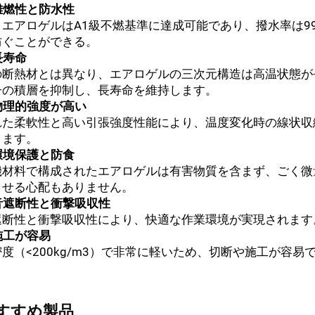
 難燃性と防水性
ノエアロゲルはA1級不燃基準に達成可能であり、撥水率は9
防ぐことができる。
 長寿命
の断熱材とは異なり、エアロゲルの三次元構造は高温状態が
子の積層を抑制し、長寿命を維持します。
 物理的強度が高い
れた柔軟性と高い引張強度性能により、温度変化時の線状収
きます。
 環境保護と防食
機材料で構成されたエアロゲルは有害物質を含まず、ごく微
させる心配もありません。
 音遮断性と衝撃吸収性
遮断性と衝撃吸収性により、快適な作業環境が実現されます
 施工が容易
度（<200kg/m3）で非常に軽いため、切断や施工が容易
すすめ製品