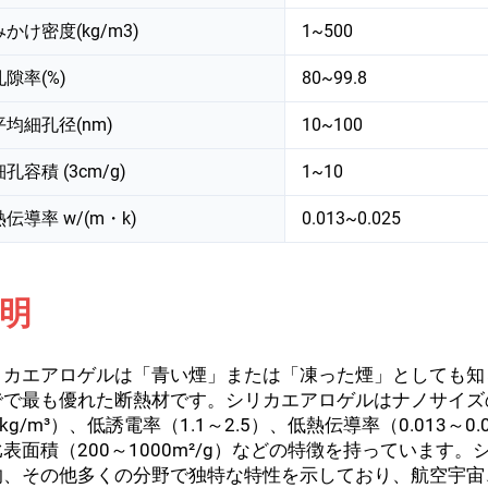
みかけ密度(kg/m3)
1~500
孔隙率(%)
80~99.8
平均細孔径(nm)
10~100
細孔容積 (3cm/g)
1~10
熱伝導率 w/(m・k)
0.013~0.025
明
リカエアロゲルは「青い煙」または「凍った煙」としても知
でで最も優れた断熱材です。シリカエアロゲルはナノサイズの
0kg/m³）、低誘電率（1.1～2.5）、低熱伝導率（0.013～0
比表面積（200～1000m²/g）などの特徴を持っていま
的、その他多くの分野で独特な特性を示しており、航空宇宙