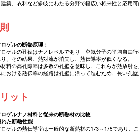
、建築、衣料など多岐にわたる分野で幅広い将来性と応用可
則
アロゲルの断熱原理：
アロゲルの孔径はナノレベルであり、空気分子の平均自由行
あり、その結果、熱対流が消失し、熱伝導率が低くなる。
の材料の高孔隙率は多数の孔壁を意味し、これらが熱放射を
体における熱伝導の経路は孔壁に沿って進むため、長い孔壁
リット
アロゲルナノ材料と従来の断熱材の比較
 優れた断熱性能
アロゲルの熱伝導率は一般的な断熱材の1/3～1/5であり
。