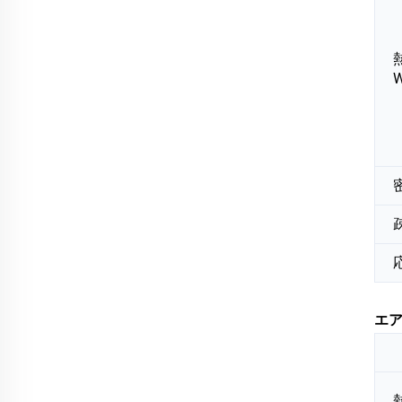
W
密
エ