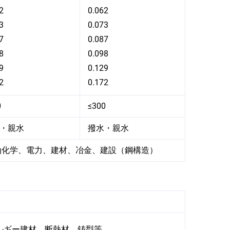
2
0.062
3
0.073
7
0.087
8
0.098
9
0.129
2
0.172
0
≤300
・親水
撥水・親水
油化学、電力、建材、冶金、建設（鋼構造）
ルギー建材、断熱材、鋳型等