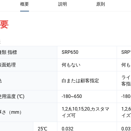
概要
説明
原則
要
様
種類 指標
SRP650
SRP
表面処理
何もない
何も
ライ
色
白または顧客指定
客指
使用温度 (℃)
-180~650
-18
1,2,6,10,15,20,カスタマ
1,2
厚さ（mm）
イズ可
イズ
25℃
0.032
0.03