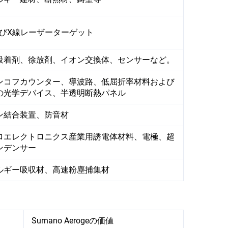
よびX線レーザーターゲット
吸着剤、徐放剤、イオン交換体、センサーなど。
ンコフカウンター、導波路、低屈折率材料および
の光学デバイス、半透明断熱パネル
ン結合装置、防音材
ロエレクトロニクス産業用誘電体材料、電極、超
ンデンサー
ルギー吸収材、高速粉塵捕集材
Surnano Aerogeの価値