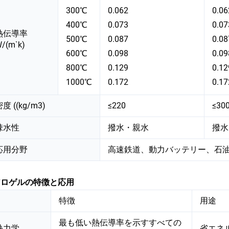
300℃
0.062
0.06
400℃
0.073
0.07
熱伝導率
500℃
0.087
0.08
/(m`k)
600℃
0.098
0.09
800℃
0.129
0.12
1000℃
0.172
0.17
度 ((kg/m3)
≤220
≤30
疎水性
撥水・親水
撥水
応用分野
高速鉄道、動力バッテリー、石
アロゲルの特徴と応用
特徴
用途
最も低い熱伝導率を示すすべての
熱力学
省エネ