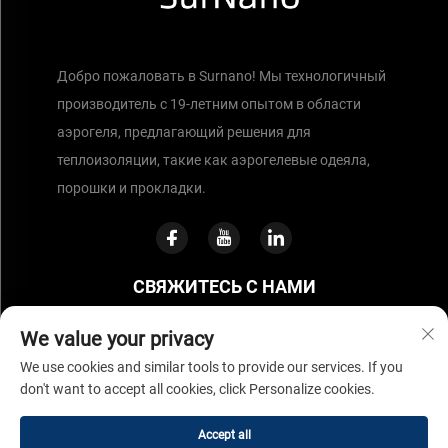
Добро пожаловать в Surnano! Мы технологичный
производитель с 19-летним опытом в области
аэрогеля, предлагающий решения для
теплоизоляции, такие как аэрогелевые одеяла,
порошки и прокладки.
СВЯЖИТЕСЬ С НАМИ
We value your privacy
Офис: Парк инноваций науки и технологий, д. 262, 4-я
We use cookies and similar tools to provide our services. If you
улица Бинхай, Новый район Ханчжоувань, Нинбо,
don't want to accept all cookies, click Personalize cookies.
провинция Чжэцзян, Китай
Accept all