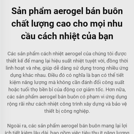
Sản phẩm aerogel bán buôn
chất lượng cao cho mọi nhu
cầu cách nhiệt của bạn
Các sản phẩm cách nhiệt aerogel của chúng tôi được
thiết kế để mang lại hiệu suất nhiệt tuyệt vời, đồng thời
linh hoạt và nhẹ, giúp dễ dàng sử dụng trong nhiều ứng
dụng khác nhau. Điều đó có nghĩa là bạn có thể tiết
kiệm năng lượng mà không cần đánh đổi công suất
hoặc tuổi thọ bền bỉ của động cơ giảm tốc. Hơn nữa,
các sản phẩm aerogel bán buôn có phạm vi ứng dụng
rộng rãi như cách nhiệt công trình xây dựng và bảo vệ
thiết bị công nghiệp.
Ngoài ra, các sản phẩm aerogel bán buôn mang lại lợi
ích tiết kiệm lâu dài, bao gồm việc tiêu thụ ít năng lượng