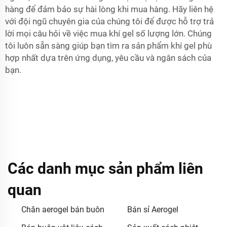
hàng để đảm bảo sự hài lòng khi mua hàng. Hãy liên hệ
với đội ngũ chuyên gia của chúng tôi để được hỗ trợ trả
lời mọi câu hỏi về việc mua khí gel số lượng lớn. Chúng
tôi luôn sẵn sàng giúp bạn tìm ra sản phẩm khí gel phù
hợp nhất dựa trên ứng dụng, yêu cầu và ngân sách của
bạn.
Các danh mục sản phẩm liên
quan
Chăn aerogel bán buôn
Bán sỉ Aerogel