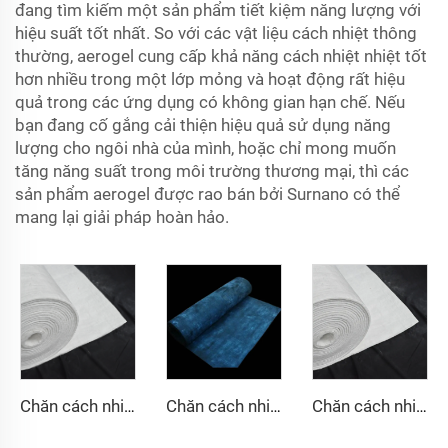
đang tìm kiếm một sản phẩm tiết kiệm năng lượng với
hiệu suất tốt nhất. So với các vật liệu cách nhiệt thông
thường, aerogel cung cấp khả năng cách nhiệt nhiệt tốt
hơn nhiều trong một lớp mỏng và hoạt động rất hiệu
quả trong các ứng dụng có không gian hạn chế. Nếu
bạn đang cố gắng cải thiện hiệu quả sử dụng năng
lượng cho ngôi nhà của mình, hoặc chỉ mong muốn
tăng năng suất trong môi trường thương mại, thì các
sản phẩm aerogel được rao bán bởi Surnano có thể
mang lại giải pháp hoàn hảo.
Chăn cách nhiệt Aerorgel 200℃
Chăn cách nhiệt Aerogel 350℃
Chăn cách nhiệt Aerogel 650℃