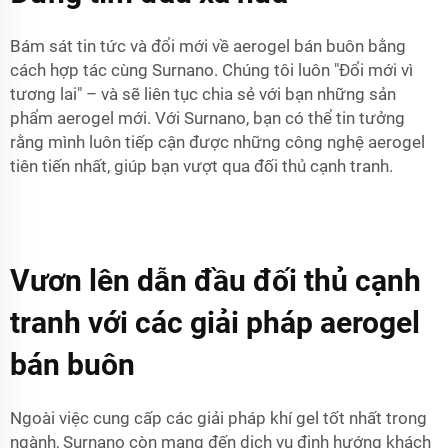
Bám sát tin tức và đổi mới về aerogel bán buôn bằng
cách hợp tác cùng Surnano. Chúng tôi luôn "Đổi mới vì
tương lai" – và sẽ liên tục chia sẻ với bạn những sản
phẩm aerogel mới. Với Surnano, bạn có thể tin tưởng
rằng mình luôn tiếp cận được những công nghệ aerogel
tiên tiến nhất, giúp bạn vượt qua đối thủ cạnh tranh.
Vươn lên dẫn đầu đối thủ cạnh
tranh với các giải pháp aerogel
bán buôn
Ngoài việc cung cấp các giải pháp khí gel tốt nhất trong
ngành, Surnano còn mang đến dịch vụ định hướng khách