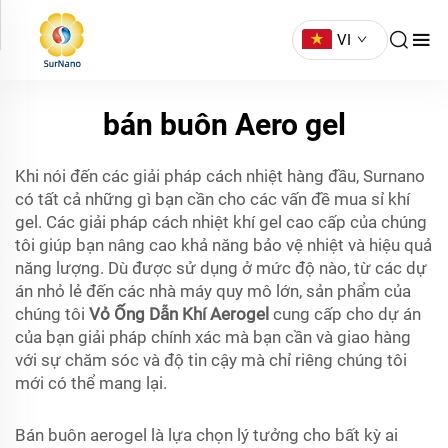
VI
bán buôn Aero gel
Khi nói đến các giải pháp cách nhiệt hàng đầu, Surnano
có tất cả những gì bạn cần cho các vấn đề mua sỉ khí
gel. Các giải pháp cách nhiệt khí gel cao cấp của chúng
tôi giúp bạn nâng cao khả năng bảo vệ nhiệt và hiệu quả
năng lượng. Dù được sử dụng ở mức độ nào, từ các dự
án nhỏ lẻ đến các nhà máy quy mô lớn, sản phẩm của
chúng tôi
Vỏ Ống Dẫn Khí Aerogel
cung cấp cho dự án
của bạn giải pháp chính xác mà bạn cần và giao hàng
với sự chăm sóc và độ tin cậy mà chỉ riêng chúng tôi
mới có thể mang lại.
Bán buôn aerogel là lựa chọn lý tưởng cho bất kỳ ai