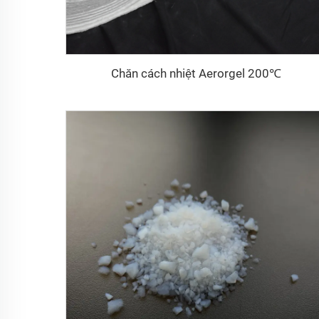
Chăn cách nhiệt Aerorgel 200℃