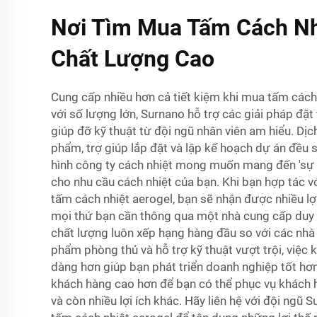
Nơi Tìm Mua Tấm Cách Nh
Chất Lượng Cao
Cung cấp nhiều hơn cả tiết kiệm khi mua tấm cách
với số lượng lớn, Surnano hỗ trợ các giải pháp đặt
giúp đỡ kỹ thuật từ đội ngũ nhân viên am hiểu. Dịc
phẩm, trợ giúp lắp đặt và lập kế hoạch dự án đều sẵ
hình công ty cách nhiệt mong muốn mang đến 'sự
cho nhu cầu cách nhiệt của bạn. Khi bạn hợp tác v
tấm cách nhiệt aerogel, bạn sẽ nhận được nhiều lợi 
mọi thứ bạn cần thông qua một nhà cung cấp duy n
chất lượng luôn xếp hạng hàng đầu so với các nhà
phẩm phòng thủ và hỗ trợ kỹ thuật vượt trội, việc 
dàng hơn giúp bạn phát triển doanh nghiệp tốt hơ
khách hàng cao hơn để bạn có thể phục vụ khách 
và còn nhiều lợi ích khác. Hãy liên hệ với đội ngũ