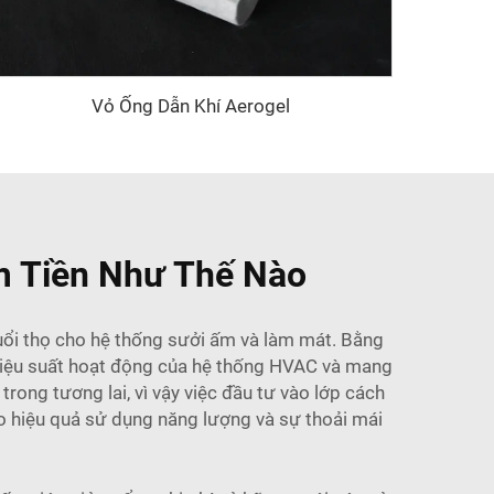
Vỏ Ống Dẫn Khí Aerogel
m Tiền Như Thế Nào
tuổi thọ cho hệ thống sưởi ấm và làm mát. Bằng
vệ hiệu suất hoạt động của hệ thống HVAC và mang
trong tương lai, vì vậy việc đầu tư vào lớp cách
o hiệu quả sử dụng năng lượng và sự thoải mái