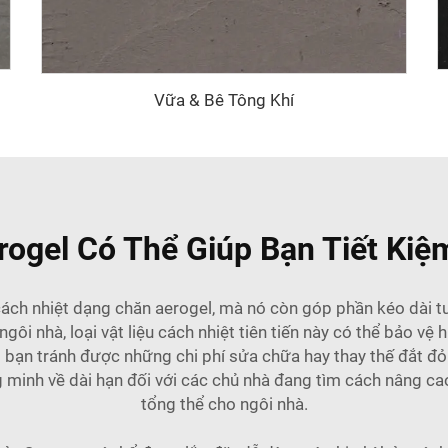
Vữa & Bê Tông Khí
rogel Có Thể Giúp Bạn Tiết Kiệ
p cách nhiệt dạng chăn aerogel, mà nó còn góp phần kéo dài 
 ngôi nhà, loại vật liệu cách nhiệt tiên tiến này có thể bảo 
úp bạn tránh được những chi phí sửa chữa hay thay thế đắt đỏ 
g minh về dài hạn đối với các chủ nhà đang tìm cách nâng ca
tổng thể cho ngôi nhà.