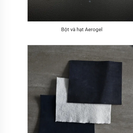
Bột và hạt Aerogel