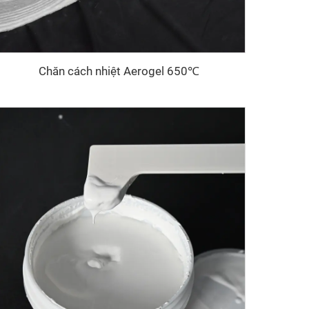
Chăn cách nhiệt Aerogel 650℃