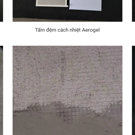
Tấm đệm cách nhiệt Aerogel