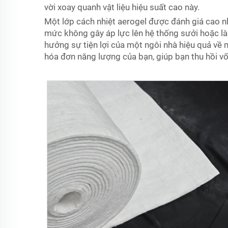
vời xoay quanh vật liệu hiệu suất cao này.
Một lớp cách nhiệt aerogel được đánh giá cao nh
mức không gây áp lực lên hệ thống sưởi hoặc là
hưởng sự tiện lợi của một ngôi nhà hiệu quả về 
hóa đơn năng lượng của bạn, giúp bạn thu hồi vố