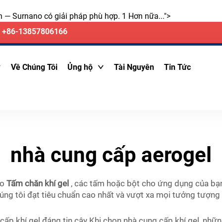
 — Surnano có giải pháp phù hợp. 1 Hơn nữa...">
+86-13857806166
Về Chúng Tôi
Ủng hộ
Tài Nguyên
Tin Tức
nhà cung cấp aerogel
ao
Tấm chăn khí gel
, các tấm hoặc bột cho ứng dụng của bạn,
chúng tôi đạt tiêu chuẩn cao nhất và vượt xa mọi tưởng tượng
cấp khí gel đáng tin cậy Khi chọn nhà cung cấp khí gel, nhữ