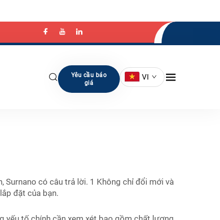
Yêu cầu báo
VI
giá
 Surnano có câu trả lời. 1 Không chỉ đổi mới và
 lắp đặt của bạn.
ng yếu tố chính cần xem xét bao gồm chất lượng