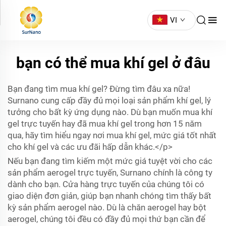
VI
bạn có thể mua khí gel ở đâu
Bạn đang tìm mua khí gel? Đừng tìm đâu xa nữa!
Surnano cung cấp đầy đủ mọi loại sản phẩm khí gel, lý
tưởng cho bất kỳ ứng dụng nào. Dù bạn muốn mua khí
gel trực tuyến hay đã mua khí gel trong hơn 15 năm
qua, hãy tìm hiểu ngay nơi mua khí gel, mức giá tốt nhất
cho khí gel và các ưu đãi hấp dẫn khác.</p>
Nếu bạn đang tìm kiếm một mức giá tuyệt vời cho các
sản phẩm aerogel trực tuyến, Surnano chính là công ty
dành cho bạn. Cửa hàng trực tuyến của chúng tôi có
giao diện đơn giản, giúp bạn nhanh chóng tìm thấy bất
kỳ sản phẩm aerogel nào. Dù là chăn aerogel hay bột
aerogel, chúng tôi đều có đầy đủ mọi thứ bạn cần để