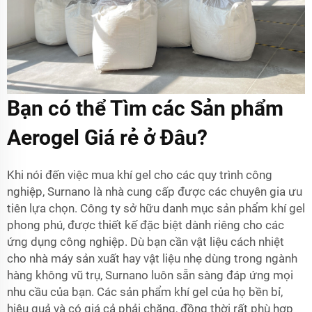
Bạn có thể Tìm các Sản phẩm
Aerogel Giá rẻ ở Đâu?
Khi nói đến việc mua khí gel cho các quy trình công
nghiệp, Surnano là nhà cung cấp được các chuyên gia ưu
tiên lựa chọn. Công ty sở hữu danh mục sản phẩm khí gel
phong phú, được thiết kế đặc biệt dành riêng cho các
ứng dụng công nghiệp. Dù bạn cần vật liệu cách nhiệt
cho nhà máy sản xuất hay vật liệu nhẹ dùng trong ngành
hàng không vũ trụ, Surnano luôn sẵn sàng đáp ứng mọi
nhu cầu của bạn. Các sản phẩm khí gel của họ bền bỉ,
hiệu quả và có giá cả phải chăng, đồng thời rất phù hợp