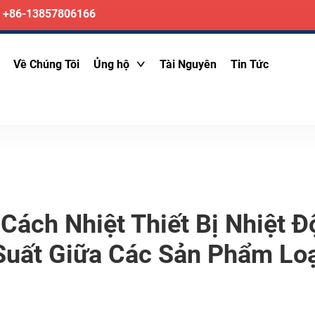
+86-13857806166
Về Chúng Tôi
Ủng hộ
Tài Nguyên
Tin Tức
Cách Nhiệt Thiết Bị Nhiệt Đ
Suất Giữa Các Sản Phẩm Loại