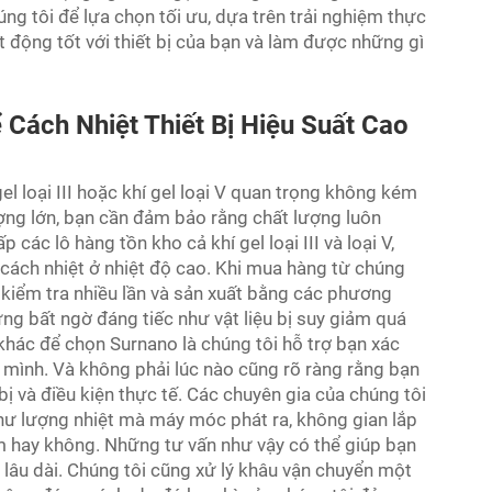
ng tôi để lựa chọn tối ưu, dựa trên trải nghiệm thực
 động tốt với thiết bị của bạn và làm được những gì
ể Cách Nhiệt Thiết Bị Hiệu Suất Cao
l loại III hoặc khí gel loại V quan trọng không kém
lượng lớn, bạn cần đảm bảo rằng chất lượng luôn
các lô hàng tồn kho cả khí gel loại III và loại V,
cách nhiệt ở nhiệt độ cao. Khi mua hàng từ chúng
kiểm tra nhiều lần và sản xuất bằng các phương
ững bất ngờ đáng tiếc như vật liệu bị suy giảm quá
khác để chọn Surnano là chúng tôi hỗ trợ bạn xác
a mình. Và không phải lúc nào cũng rõ ràng rằng bạn
 bị và điều kiện thực tế. Các chuyên gia của chúng tôi
 như lượng nhiệt mà máy móc phát ra, không gian lắp
m hay không. Những tư vấn như vậy có thể giúp bạn
ề lâu dài. Chúng tôi cũng xử lý khâu vận chuyển một