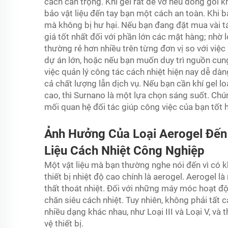
cách cẩn trọng. Khí gel rất dễ vỡ nếu đóng gói 
bảo vật liệu đến tay bạn một cách an toàn. Khi
mà không bị hư hại. Nếu bạn đang đặt mua vài tá 
giá tốt nhất đối với phần lớn các mặt hàng; nhờ 
thường rẻ hơn nhiều trên từng đơn vị so với việc
dự án lớn, hoặc nếu bạn muốn duy trì nguồn cung
việc quản lý công tác cách nhiệt hiện nay dễ dàn
cả chất lượng lẫn dịch vụ. Nếu bạn cần khí gel loạ
cao, thì Surnano là một lựa chọn sáng suốt. Ch
mối quan hệ đối tác giúp công việc của bạn tốt 
Ảnh Hưởng Của Loại Aerogel Đến 
Liệu Cách Nhiệt Công Nghiệp
Một vật liệu mà bạn thường nghe nói đến vì có k
thiết bị nhiệt độ cao chính là aerogel. Aerogel l
thất thoát nhiệt. Đối với những máy móc hoạt độ
chăn siêu cách nhiệt. Tuy nhiên, không phải tất 
nhiều dạng khác nhau, như Loại III và Loại V, và
vệ thiết bị.