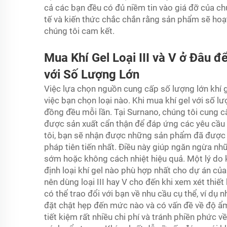
cả các bạn đều có đủ niềm tin vào giá đỡ của chú
tế và kiến thức chắc chắn rằng sản phẩm sẽ hoạt
chúng tôi cam kết.
Mua Khí Gel Loại III và V ở Đâu đ
với Số Lượng Lớn
Việc lựa chọn nguồn cung cấp số lượng lớn khí ge
việc bạn chọn loại nào. Khi mua khí gel với số 
đồng đều mỗi lần. Tại Surnano, chúng tôi cung cấp 
được sản xuất cẩn thận để đáp ứng các yêu cầu 
tôi, bạn sẽ nhận được những sản phẩm đã được 
pháp tiên tiến nhất. Điều này giúp ngăn ngừa nh
sớm hoặc không cách nhiệt hiệu quả. Một lý do 
định loại khí gel nào phù hợp nhất cho dự án củ
nên dùng loại III hay V cho đến khi xem xét thiết
có thể trao đổi với bạn về nhu cầu cụ thể, ví dụ
đặt chật hẹp đến mức nào và có vấn đề về độ ẩ
tiết kiệm rất nhiều chi phí và tránh phiền phức v