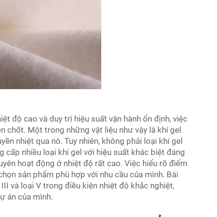
t độ cao và duy trì hiệu suất vận hành ổn định, việc
en chốt. Một trong những vật liệu như vậy là khí gel
yền nhiệt qua nó. Tuy nhiên, không phải loại khí gel
 cấp nhiều loại khí gel với hiệu suất khác biệt đáng
uyên hoạt động ở nhiệt độ rất cao. Việc hiểu rõ điểm
 chọn sản phẩm phù hợp với nhu cầu của mình. Bài
 III và loại V trong điều kiện nhiệt độ khắc nghiệt,
ự án của mình.