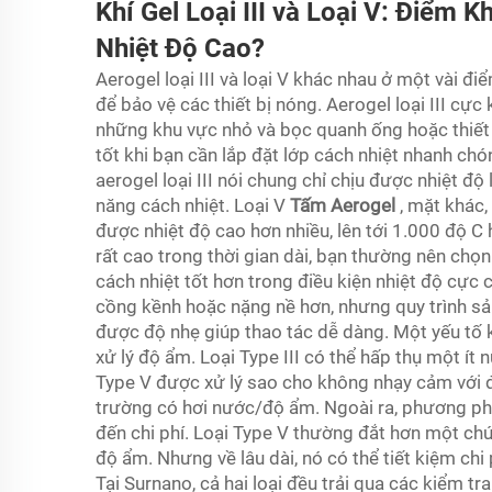
Khí Gel Loại III và Loại V: Điểm 
Nhiệt Độ Cao?
Aerogel loại III và loại V khác nhau ở một vài đi
để bảo vệ các thiết bị nóng. Aerogel loại III cực
những khu vực nhỏ và bọc quanh ống hoặc thiết b
tốt khi bạn cần lắp đặt lớp cách nhiệt nhanh chó
aerogel loại III nói chung chỉ chịu được nhiệt đ
năng cách nhiệt. Loại V
Tấm Aerogel
, mặt khác,
được nhiệt độ cao hơn nhiều, lên tới 1.000 độ C h
rất cao trong thời gian dài, bạn thường nên chọn 
cách nhiệt tốt hơn trong điều kiện nhiệt độ cực 
cồng kềnh hoặc nặng nề hơn, nhưng quy trình sả
được độ nhẹ giúp thao tác dễ dàng. Một yếu tố k
xử lý độ ẩm. Loại Type III có thể hấp thụ một ít
Type V được xử lý sao cho không nhạy cảm với 
trường có hơi nước/độ ẩm. Ngoài ra, phương ph
đến chi phí. Loại Type V thường đắt hơn một chút
độ ẩm. Nhưng về lâu dài, nó có thể tiết kiệm chi 
Tại Surnano, cả hai loại đều trải qua các kiểm 