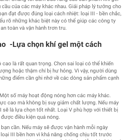
 cầu của các máy khác nhau. Giải pháp lý tưởng cho
ạn đạt được đúng loại cách nhiệt: loại III - bền chắc,
 hiểu rõ những khác biệt này có thể giúp các công ty
n toàn và vận hành trơn tru.
cao
-
Lựa chọn khí gel một cách
độ cao là rất quan trọng. Chọn sai loại có thể khiến
 lượng hoặc thậm chí bị hư hỏng. Vì vậy, người dùng
à những điểm cần ghi nhớ về các dòng sản phẩm cạnh
ới. Một số máy hoạt động nóng hơn các máy khác.
ộ cực cao mà không bị suy giảm chất lượng. Nếu máy
I sẽ là lựa chọn tốt nhất. Loại V phù hợp với thiết bị
 được điều kiện quá nóng.
mà bạn cần. Nếu máy sẽ được vận hành mỗi ngày
loại III bền hơn vì khả năng chống chịu tốt trước