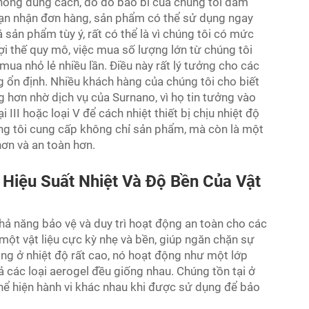
không đúng cách, do đó bao bì của chúng tôi đảm
 bạn nhận đơn hàng, sản phẩm có thể sử dụng ngay
sản phẩm tùy ý, rất có thể là vì chúng tôi có mức
lợi thế quy mô, việc mua số lượng lớn từ chúng tôi
 mua nhỏ lẻ nhiều lần. Điều này rất lý tưởng cho các
 ổn định. Nhiều khách hàng của chúng tôi cho biết
g hơn nhờ dịch vụ của Surnano, vì họ tin tưởng vào
i III hoặc loại V để cách nhiệt thiết bị chịu nhiệt độ
úng tôi cung cấp không chỉ sản phẩm, mà còn là một
hơn và an toàn hơn.
Hiệu Suất Nhiệt Và Độ Bền Của Vật
hả năng bảo vệ và duy trì hoạt động an toàn cho các
à một vật liệu cực kỳ nhẹ và bền, giúp ngăn chặn sự
ng ở nhiệt độ rất cao, nó hoạt động như một lớp
cả các loại aerogel đều giống nhau. Chúng tồn tại ở
 thể hiện hành vi khác nhau khi được sử dụng để bảo