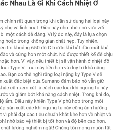
Khác Nhau Là Gì Khi Cách Nhiệt Ở
ểm chính rất quan trọng khi cần sử dụng hai loại này
 kỳ nhẹ và linh hoạt. Điều này cho phép nó vừa với
ị một cách dễ dàng. Vì lý do này, đây là lựa chọn
ng hoặc trong không gian chật hẹp. Tuy nhiên,
ộ lên tới khoảng 650 độ C trước khi bắt đầu mất khả
 đặc và cứng hơn một chút. Nó được thiết kế để chịu
oặc hơn. Vì vậy, nếu thiết bị sẽ vận hành ở nhiệt độ
loại Type V. Loại này bền hơn và duy trì khả năng
cao. Bạn có thể nghĩ rằng loại nặng ký Type V sẽ
n xuất đặc biệt của Surnano đảm bảo nó vẫn giữ
hác cần xem xét là cách các loại khí ngưng tụ này
 nước và giảm bớt khả năng cách nhiệt. Trong khi đó,
độ ẩm. Điều này khiến Type V phù hợp trong môi
áp sản xuất các khí ngưng tụ này cũng ảnh hưởng
 vì phải đạt các tiêu chuẩn khắt khe hơn về nhiệt và
phí nhờ bảo vệ thiết bị tốt hơn và độ bền cao hơn.
tra chất lượng nghiêm ngặt! Chúng tôi mong muốn tất