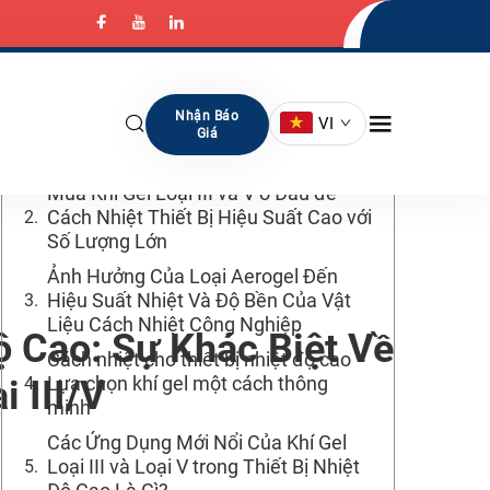
Mục Lục
Khí Gel Loại III và Loại V: Điểm Khác
Nhận Báo
VI
Nhau Là Gì Khi Cách Nhiệt Ở Nhiệt Độ
Giá
Cao?
Mua Khí Gel Loại III và V ở Đâu để
Cách Nhiệt Thiết Bị Hiệu Suất Cao với
Số Lượng Lớn
Ảnh Hưởng Của Loại Aerogel Đến
Hiệu Suất Nhiệt Và Độ Bền Của Vật
Liệu Cách Nhiệt Công Nghiệp
ộ Cao: Sự Khác Biệt Về
Cách nhiệt cho thiết bị nhiệt độ cao -
Lựa chọn khí gel một cách thông
 III/V
minh
Các Ứng Dụng Mới Nổi Của Khí Gel
Loại III và Loại V trong Thiết Bị Nhiệt