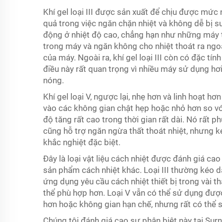
Khí gel loại III được sản xuất để chịu được mức n
quả trong việc ngăn chặn nhiệt và không dễ bị 
động ở nhiệt độ cao, chẳng hạn như những máy 
trong máy và ngăn không cho nhiệt thoát ra ngoài
của máy. Ngoài ra, khí gel loại III còn có đặc tí
điều này rất quan trọng vì nhiều máy sử dụng hơ
nóng.
Khí gel loại V, ngược lại, nhẹ hơn và linh hoạt hơ
vào các không gian chật hẹp hoặc nhỏ hơn so với 
độ tăng rất cao trong thời gian rất dài. Nó rất 
cũng hỗ trợ ngăn ngừa thất thoát nhiệt, nhưng ké
khắc nghiệt đặc biệt.
Đây là loại vật liệu cách nhiệt được đánh giá cao
sản phẩm cách nhiệt khác. Loại III thường kéo dà
ứng dụng yêu cầu cách nhiệt thiết bị trong vài thập
thể phù hợp hơn. Loại V vẫn có thể sử dụng được,
hơn hoặc không gian hạn chế, nhưng rất có thể s
Chúng tôi đánh giá cao sự phân biệt này tại Su