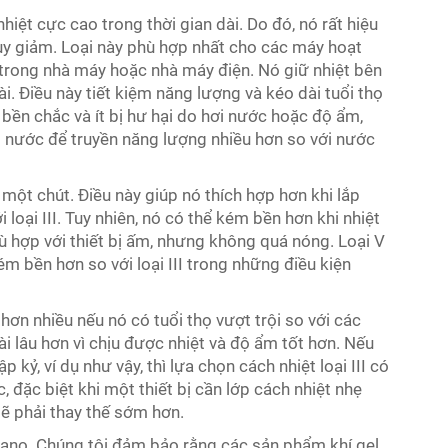
hiệt cực cao trong thời gian dài. Do đó, nó rất hiệu
suy giảm. Loại này phù hợp nhất cho các máy hoạt
trong nhà máy hoặc nhà máy điện. Nó giữ nhiệt bên
. Điều này tiết kiệm năng lượng và kéo dài tuổi thọ
nh bền chắc và ít bị hư hại do hơi nước hoặc độ ẩm,
i nước để truyền năng lượng nhiều hơn so với nước
n một chút. Điều này giúp nó thích hợp hơn khi lắp
loại III. Tuy nhiên, nó có thể kém bền hơn khi nhiệt
phù hợp với thiết bị ấm, nhưng không quá nóng. Loại V
m bền hơn so với loại III trong những điều kiện
 hơn nhiều nếu nó có tuổi thọ vượt trội so với các
i lâu hơn vì chịu được nhiệt và độ ẩm tốt hơn. Nếu
 kỷ, ví dụ như vậy, thì lựa chọn cách nhiệt loại III có
 đặc biệt khi một thiết bị cần lớp cách nhiệt nhẹ
ẽ phải thay thế sớm hơn.
rnano. Chúng tôi đảm bảo rằng các sản phẩm khí gel