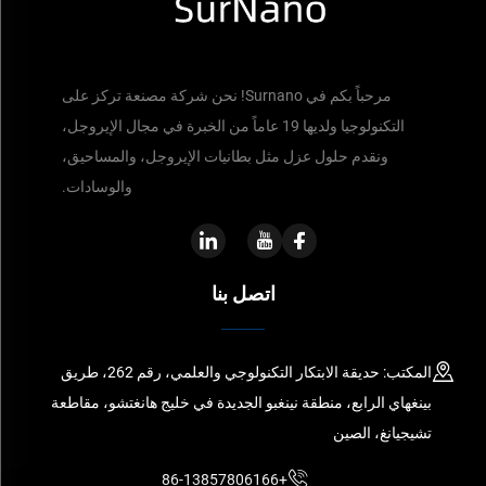
مرحباً بكم في Surnano! نحن شركة مصنعة تركز على
التكنولوجيا ولديها 19 عاماً من الخبرة في مجال الإيروجل،
ونقدم حلول عزل مثل بطانيات الإيروجل، والمساحيق،
والوسادات.
اتصل بنا
المكتب: حديقة الابتكار التكنولوجي والعلمي، رقم 262، طريق
بينغهاي الرابع، منطقة نينغبو الجديدة في خليج هانغتشو، مقاطعة
تشيجيانغ، الصين
+86-13857806166