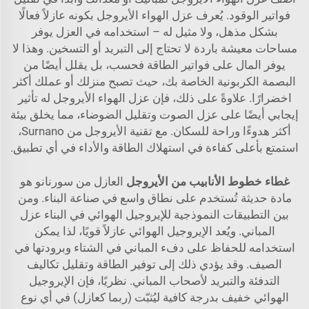
فواتير الوقود. يُعرف عزل الهواء الأيروجل بكونه عازلاً فعالًا
بشكل مذهل، ولا مثيل له – استخدامه في العزل يوفر
مساحات معيشة باردة لا تحتاج إلى التبريد أو التسخين. وهذا لا
يوفر المال على فواتير الطاقة فحسب، بل يقلل أيضًا من
البصمة الكربونية الخاصة بك، حيث تصبح منزلك أو عملك أكثر
اخضرارًا. علاوةً على ذلك، فإن عزل الهواء الأيروجل له تأثير
إيجابي أيضًا على عزل الصوت وتقليل الضوضاء، مما يخلق بيئة
أكثر هدوءًا وراحة للسكان. مع تقنية الأيروجل من Surnano،
استمتع بأعلى كفاءة في استهلاك الطاقة والأداء في أي تطبيق.
غطاء خطوط الأنابيب من الأيروجل
العازل من سورنانو هو
مادة حديثة تُستخدم على نطاق واسع في صناعة البناء. ومن
بين التطبيقات النموذجية للإيروجيل الهوائي في البناء عزل
المباني. ويُعد الإيروجيل الهوائي عازلاً قويًا، لذا يمكن
استخدامه للحفاظ على دفء المباني في الشتاء وبرودتها في
الصيف. وقد يؤدي ذلك إلى توفير الطاقة وتقليل تكاليف
التدفئة والتبريد لأصحاب المباني. نظريًا، فإن الإيروجيل
الهوائي خفيف بدرجة كافية ليُثبّت (ربما كعازل) في أي نوع