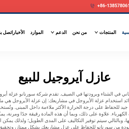
+86-13857806
سية
المنتجات
من نحن
الدعم
الموارد
الأخبار
اتصل بن
عازل آيروجيل للبيع
باني في الشتاء وبرودتها في الصيف. تقدم شركة سورنانو عزلة أيروج
ئد استخدام عزلة الأيروجل في مشاريعك: إن عزلة الأيروجل هي مادة خف
از الهواء بشكل جيد للحفاظ على درجة الحرارة الأكثر ملاءمة داخل المبنى. و
رة الكهرباء. علاوة على ذلك، وبما أن هذه المادة رقيقة جدًا ومرنة، 
 وبالتالي سيتم توفير التكاليف على المدى الطويل؛ ولذلك يمكن است
الجودة من سورنانو للحفاظ على عزل مشاريعك بشكل ممتاز، وتحقيق 