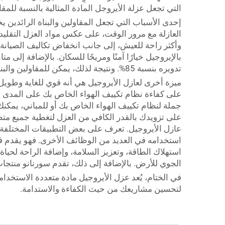
التي تجعل عزلة الأيروجل المادة المثالية بالنسبة للمقاو
إحدى الأسباب التي تجعل المقاولين والبناة الرائدين يخ
العازلة مع مرور الوقت، على عكس مواد العزل التقليدية 
وأكثر راحة للعيش، إلى جانب انخفاض تكاليف الصيانة 
بالإيروجيل خيارًا آمنًا ومريحًا للسكان. بالإضافة إلى 
تدويره بنسبة 85%. ونتيجة لذلك، يمكن للمقاولين والبناة من خلال عزل الإيروجيل من سورنانو تقديم حلول عزل طويلة الأمد وعالية الجودة ومستدامة لعملائهم.
ميزة أخرى لعازل الأيروجيل هي أنه قوي للغاية وطويل ال
على كفاءة نظام تكييف الهواء الخاص بك على المدى 
جملة لنظام تكييف الهواء الخاص بك أو للمباني، يمك
على تزويدك بالقدر الكافي من العزل لتغطية جميع متطل
عازل الأيروجيل. تعرف على بعض التطبيقات المختلفة ل
استخدامه في العديد من الوظائف الأخرى. فهو يقدم فوا
استهلاك الطاقة، وتعزيز السلامة، وإضافة الراحة لحيا
الجوي للأرض. بالإضافة إلى ذلك، تقدم سورنانو منت
في الختام، يُعد عزل الأيروجيل مادة متعددة الاستخد
لتحسين مشاريعك من حيث الكفاءة والاستدامة.