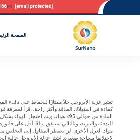
166
[email protected]
الصفحة الرئي
تعتبر عزلة الأيروجل حلاً ممتازًا للحفاظ على دفء الم
كفاءة في استهلاك الطاقة وأكثر راحة. اقرأ لمعرفة فوا
المادة من حوالي 95٪ هواء، ويتم احتج
للتدفئة والتبريد، وبالتالي ستنفق مبلغًا أقل على فاتو
مواد العزل الأخرى. لن يضطر المقاول إلى التخلص منها،
لاحتلالها مساحة صغيرة. اشترِ عزلة الأيروجل عالية 