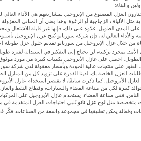
لين والبناة:
تارون العزل المصنوع من الإيروجيل لمشاريعهم هي الأداء العالي للغ
مثل الألياف الزجاجية أو الرغوة. وهذا يعني أن المباني المعزولة ب
على المدى الطويل. علاوة على ذلك، فإنها غير قابلة للاشتعال ومح
متانته والأداء العالي له، فإن شركة سورنانو تُنتج عزل الإيروجيل بأ
أمد. بمجرد تركيبه، لن تحتاج إلى التفكير في استبداله لفترة طويلة
الطويل. احصل على عازل الأيروجيل بكميات كبيرة من مورد موثوق.
نك العثور على منتجات عالية الجودة وبأسعار معقولة لدى شركة سو
بات العزل الخاصة بك. لدينا القدرة على تزويد كل من المنازل الصي
عازل الأيروجيل. كما ذكرت سابقًا، لا يقتصر استخدام عازل الأي
ئد كبيرة لكل من صناعة الفضاء والسيارات، وقطاع النفط والغاز، و
ة الناس. ففي صناعة الفضاء، يستخدم عازل الأيروجيل على المركبات 
جات متخصصة مثل
لوح عزل نانو
تُلبي احتياجات العزل المتقدمة في 
امات وفعالة يمكن تطبيقها في مجموعة واسعة من الصناعات. فكّر ف