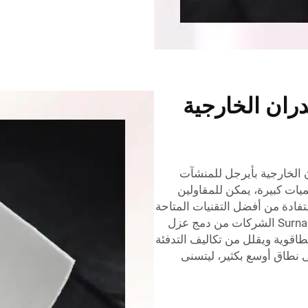
ان الخارجية
 الجدران الخارجية بأيرجل للمنشآت
ميات كبيرة، يمكن للمقاولين
ستفادة من أفضل التقنيات المتاحة
حاليًا. ومن خلال برامج البيع بالجملة هذه، تمكّن Surnano الشركات من دمج عزل
لطاقوية ويقلل من تكاليف التدفئة
ى نطاق أوسع بكثير، ليتسنى