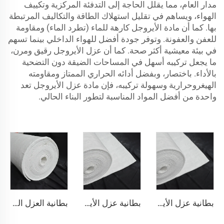
مدار العام، مما يقلل الحاجة إلى التدفئة المركزية وتكييف
الهواء، ويساهم في تقليل استهلاك الطاقة والتكاليف المرتبطة
بها. كما أن مادة الأيروجل كارهة للماء (تطرد الماء) ومقاومة
للعفن والعفونة. وتوفر جودة أفضل للهواء الداخلي بينما تسهم
في بيئة معيشية أكثر صحة. كما أن عزل الأيروجل رقيق ومرن،
ما يجعل تركيبه أسهل في المساحات الضيقة دون التضحية
بالأداء. باختصار، وبفضل أدائه الحراري الممتاز ومقاومته
الهيغروحرارية وسهولة تركيبه، فإن مادة عزل الأيروجل تعد
واحدة من أفضل المواد المناسبة لتطور البناء الحالي.
بطانية عزل الأيروجل 200℃
بطانية عزل الأيروجيل 650℃
بطانية العزل النانوية 650℃