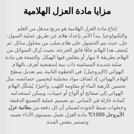
مزايا مادة العزل الهلامية
إنتاج مادة العزل الهلامية هو مزيج مذهل من العلم
والتكنولوجيا. يبدأ الأمر بإعداد هلام عن طريق عملية السول-
جل، حيث يتم الحصول على هلام صلب من محلول سائل. ثم
يُجفف هذا الهلام جافًا فائق الحرجة، بحيث تُزال السوائل من
الهلام بطريقة لا ينهار أو يتقلص فيها الهيكل. والنتيجة هي مادة
صلبة شديدة المسامية ذات بنية إسفنجية تُعرف بالهلام
الهوائي (الإيروجيل). في الخطوة الثانية، يتم تعديل سطح
الهلام الهوائي: إذ تُضاف مواد محسّنة لتحسين خصائصه، مثل
تحسين كارهية الماء أو مقاومة اللهب. وأخيرًا، يُشكّل الهلام
الهوائي إلى صفائح أو ألواح أو حبيبات، ويمكن استخدامه
كمادة عازلة في المباني. تم تصميم عملية التصنيع الدقيقة
وخطوات ضبط الجودة لضمان أن كل دفعة من
بطانية عزل
الأيروجل 1000℃
مادة العزل تعمل بمستوى الأداء نفسه
وتستمر بنفس المدة.