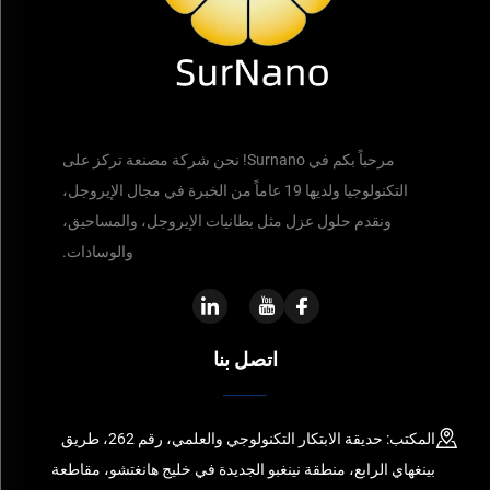
مرحباً بكم في Surnano! نحن شركة مصنعة تركز على
التكنولوجيا ولديها 19 عاماً من الخبرة في مجال الإيروجل،
ونقدم حلول عزل مثل بطانيات الإيروجل، والمساحيق،
والوسادات.
اتصل بنا
المكتب: حديقة الابتكار التكنولوجي والعلمي، رقم 262، طريق
بينغهاي الرابع، منطقة نينغبو الجديدة في خليج هانغتشو، مقاطعة