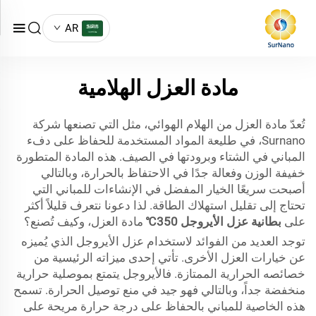
AR
مادة العزل الهلامية
تُعدّ مادة العزل من الهلام الهوائي، مثل التي تصنعها شركة
Surnano، في طليعة المواد المستخدمة للحفاظ على دفء
المباني في الشتاء وبرودتها في الصيف. هذه المادة المتطورة
خفيفة الوزن وفعالة جدًا في الاحتفاظ بالحرارة، وبالتالي
أصبحت سريعًا الخيار المفضل في الإنشاءات للمباني التي
تحتاج إلى تقليل استهلاك الطاقة. لذا دعونا نتعرف قليلاً أكثر
على
بطانية عزل الأيروجل 350℃
مادة العزل، وكيف تُصنع؟
توجد العديد من الفوائد لاستخدام عزل الأيروجل الذي يُميزه
عن خيارات العزل الأخرى. تأتي إحدى ميزاته الرئيسية من
خصائصه الحرارية الممتازة. فالأيروجل يتمتع بموصلية حرارية
منخفضة جداً، وبالتالي فهو جيد في منع توصيل الحرارة. تسمح
هذه الخاصية للمباني بالحفاظ على درجة حرارة مريحة على