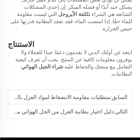
بشكل جيد أبدًا أو فشله المبكر. إن إحدى المشكلات
الشائعة هي الشراء
تكلفة الأيروجل
التي ليست مقاومة
للماء حقًا. إذا امتصت الماء، فقد تفقد البطانية قدرتها على
حبس الحرارة.
الاستنتاج
ابتعد عن أولئك الذين لا يقدمون دعمًا جيدًا للعملاء ولا
يوفرون معلومات كافية عن المنتج. يجب أن تعرف كيفية
التعامل مع منتجك والحفاظ عليه
شراء الجيل الهوائي
البطانيات.
السابق:
متطلبات مقاومة الانضغاط لمواد العزل بالبطانيات الهوائية: ما هي المعايير الدنيا للأنواع المختلفة؟
التالي:
دليل اختيار بطانية العزل من الجل الهوائي من النوع الأول لخزانات التخزين الكريوجيني