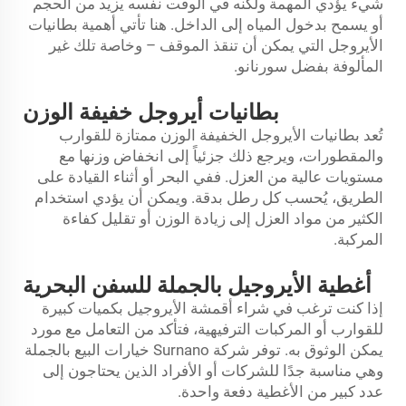
شيء يؤدي المهمة ولكنه في الوقت نفسه يزيد من الحجم
أو يسمح بدخول المياه إلى الداخل. هنا تأتي أهمية بطانيات
الأيروجل التي يمكن أن تنقذ الموقف – وخاصة تلك غير
المألوفة بفضل سورنانو.
بطانيات أيروجل خفيفة الوزن
تُعد بطانيات الأيروجل الخفيفة الوزن ممتازة للقوارب
والمقطورات، ويرجع ذلك جزئياً إلى انخفاض وزنها مع
مستويات عالية من العزل. ففي البحر أو أثناء القيادة على
الطريق، يُحسب كل رطل بدقة. ويمكن أن يؤدي استخدام
الكثير من مواد العزل إلى زيادة الوزن أو تقليل كفاءة
المركبة.
أغطية الأيروجيل بالجملة للسفن البحرية
إذا كنت ترغب في شراء أقمشة الأيروجيل بكميات كبيرة
للقوارب أو المركبات الترفيهية، فتأكد من التعامل مع مورد
يمكن الوثوق به. توفر شركة Surnano خيارات البيع بالجملة
وهي مناسبة جدًا للشركات أو الأفراد الذين يحتاجون إلى
عدد كبير من الأغطية دفعة واحدة.