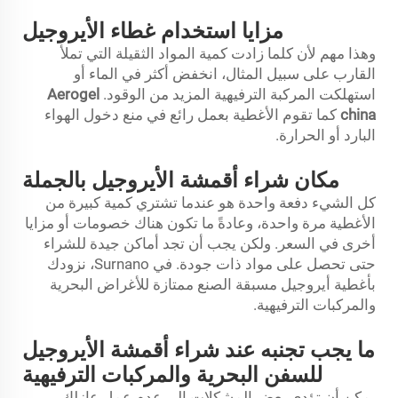
مزايا استخدام غطاء الأيروجيل
وهذا مهم لأن كلما زادت كمية المواد الثقيلة التي تملأ
القارب على سبيل المثال، انخفض أكثر في الماء أو
استهلكت المركبة الترفيهية المزيد من الوقود.
Aerogel
china
كما تقوم الأغطية بعمل رائع في منع دخول الهواء
البارد أو الحرارة.
مكان شراء أقمشة الأيروجيل بالجملة
كل الشيء دفعة واحدة هو عندما تشتري كمية كبيرة من
الأغطية مرة واحدة، وعادةً ما تكون هناك خصومات أو مزايا
أخرى في السعر. ولكن يجب أن تجد أماكن جيدة للشراء
حتى تحصل على مواد ذات جودة. في Surnano، نزودك
بأغطية أيروجيل مسبقة الصنع ممتازة للأغراض البحرية
والمركبات الترفيهية.
ما يجب تجنبه عند شراء أقمشة الأيروجيل
للسفن البحرية والمركبات الترفيهية
يمكن أن تؤدي بعض المشكلات إلى عدم عمل عازلك