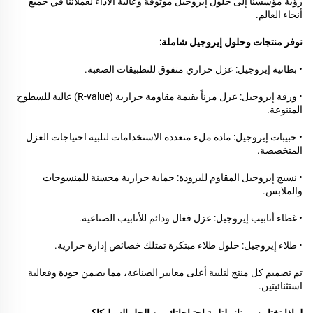
رؤية مؤسسنا إلى حلول إيروجيل موثوقة وعالية الأداء لعملائنا في جميع
أنحاء العالم.
نوفر منتجات وحلول إيروجيل شاملة:
• بطانية إيروجيل: عزل حراري متفوق للتطبيقات الصعبة.
• ورقة إيروجيل: عزل مرناً بقيمة مقاومة حرارية (R-value) عالية للسطوح
المتنوعة.
• حبيبات إيروجيل: مادة ملء متعددة الاستخدامات لتلبية احتياجات العزل
المتخصصة.
• نسيج إيروجيل المقاوم للبرودة: حماية حرارية محسنة للمنسوجات
والملابس.
• غطاء أنابيب إيروجيل: عزل فعال ودائم للأنابيب الصناعية.
• طلاء إيروجيل: حلول طلاء مبتكرة تمتلك خصائص إدارة حرارية.
تم تصميم كل منتج لتلبية أعلى معايير الصناعة، مما يضمن جودة وفعالية
استثنائيتين.