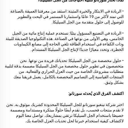
لماذا تختار سورنانو لتلبية احتياجاتك من الجل السيليكا؟
• الريادة في الابتكار والخبرة المثبتة: استفد من معرفتنا العميقة بالصناعة
التي تمتد لأكثر من 19 عامًا واستثمارنا المستمر في البحث والتطوير
للوصول إلى حلول متقدمة من الجل السيليكا.
• الريادة في التصنيع المسؤول بيئيًا: نستخدم عملية إنتاج مائية من الجيل
الخامس، وهي الأولى من نوعها في الصناعة. هذه التكنولوجيا الصديقة للبيئة
وذات الكفاءة في استخدام الطاقة تلغي الحاجة إلى مصانع الكيماويات
الخطرة، وتحدد معيارًا جديدًا لإنتاج الجل السيليكا المستدام.
• حلول مخصصة من الجل السيليكا: تحدياتك فريدة من نوعها. نحن
متخصصون في تطوير حلول مخصصة من الجل السيليكا مصممة بدقة لتلبية
متطلبات مشروعك الخاصة من حيث العزل الحراري والفعالية. من
المنتجات القياسية إلى التصاميم المخصصة بالكامل، يعمل فريقنا معك
بشكل وثيق.
اكتشف الفرق الذي يُحدثه سورنانو:
اختر شركة نينغبو سورنانو للجل السيليكا المحدودة كشريك موثوق به. نحن
لا نقدم منتجات فحسب، بل نقدم أيضًا حلولًا مبتكرة ومستدامة ومصممة
خصيصًا باستخدام الجل السيليكا ترتقي بمشاريعك. تواصل معنا اليوم
لاكتشاف كيفية استخدام خبرتنا لحل تحديات العزل الخاصة بك.