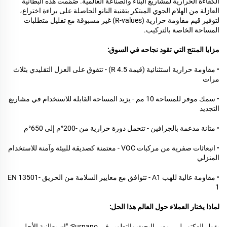
الكفاءة الحرارية لمشاريع البناء والصناعة العالمية. صُمّمت هذه البطانية
العازلة من الهلام الجوي المبتكر بتقنية النانو الحاصلة على براءة اختراع،
لتوفير قيم مقاومة حرارية (R-values) غير مسبوقة مع تقليل متطلبات
المساحة الخاصة بالتركيب.
مزايا المنتج التي تقود نجاحه في السوق:
• مقاومة حرارية استثنائية (قيمة R 4.5) - تتفوق على العزل التقليدي بثلاث
مرات
• سمك موفر للمساحة 10 مم - يزيد المساحة القابلة للاستخدام في مشاريع
التجديد
• متانة مدعمة بالجرافين - تتحمل دورة حرارية من -200°م إلى 650°م
• انبعاثات صفرية من مركبات VOC - معتمنة كصديقة للبيئة وآمنة للاستخدام
المنزلي
• مقاومة عالية للهب A1 - تتوافق مع معايير السلامة من الحريق EN 13501-
1
لماذا يختار العملاء حول العالم هذا الحل:
يقول الدكتور لي، مدير البحث والتطوير في Surnano: "إن بطانية الأجل