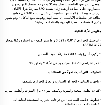
المعدل بالجرافين الخاصة بنا تحل مشكلات حرجة. يحصل المهندسون
المعماريون على مساحة أرضية زيادة بنسبة 92% مقارنةً بعزل الألياف
الزجاجية، بينما تُبلغ المصانع الصناعية عن تقليل بنسبة 40% في فواتير
الطاقة في تطبيقات الأنابيب. إن البنية الهيدروفوبية تمنع التآكل – وهو تطور
جذري للمنصات النفطية البحرية والمناخات الرطبة."
مقاييس الأداء المُثبتة:
• التوصيل الحراري: 0.017 و 0.021 واط/متر·كلفن (تم اختباره وفقًا لمعيار
ASTM C177)
• تركيب أسرع بنسبة 30% مقارنةً بصوف المعادن
• عمر افتراضي 20 عامًا مع تدهور في الأداء لا يتجاوز 2%
التطبيقات التي تُحدث تحولًا في الصناعات:
• واجهات المباني - الجدران الستارية والعزل الحراري للسقف
• كفاءة أنظمة التدفئة والتهوية وتكييف الهواء - عزل القنوات وأنظمة التبريد
• خطوط الأنابيب الصناعية - من درجات الحرارة المنخفضة للغاية إلى
الخطوط ذات الحرارة العالية