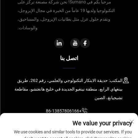
مرحباً بكم في Surnano! نحن شركة مصنعة تركز على
التكنولوجيا ولديها 19 عاماً من الخبرة في مجال الإيروجل،
ونقدم حلول عزل مثل بطانيات الإيروجل، والمساحيق،
والوسادات.
اتصل بنا
المكتب: حديقة الابتكار التكنولوجي والعلمي، رقم 262، طريق
بينغهاي الرابع، منطقة نينغبو الجديدة في خليج هانغتشو، مقاطعة
تشيجيانغ، الصين
+86-13857806166
We value your privacy
[email protected]
We use cookies and similar tools to provide our services. If you