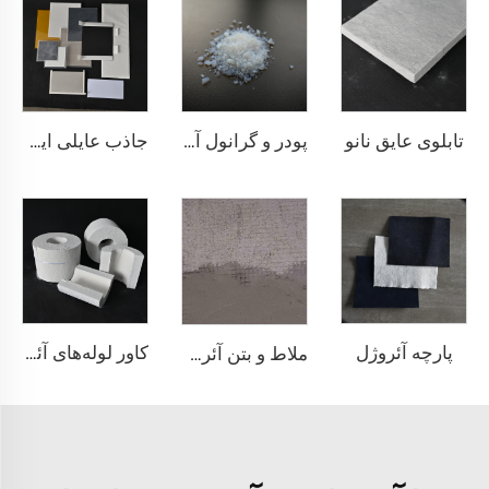
تابلوی عایق نانو
پودر و گرانول آئروژل
جاذب عایلی ایروژل
پارچه آئروژل
کاور لوله‌های آئروژل
ملاط و بتن آئروژل