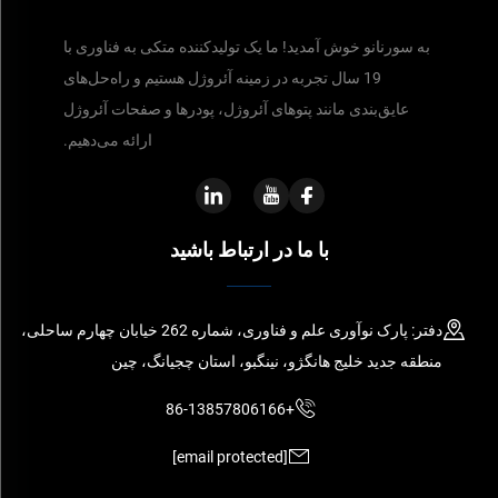
به سورنانو خوش آمدید! ما یک تولیدکننده متکی به فناوری با
19 سال تجربه در زمینه آئروژل هستیم و راه‌حل‌های
عایق‌بندی مانند پتوهای آئروژل، پودرها و صفحات آئروژل
ارائه می‌دهیم.
با ما در ارتباط باشید
دفتر: پارک نوآوری علم و فناوری، شماره 262 خیابان چهارم ساحلی،
منطقه جدید خلیج هانگژو، نینگبو، استان چجیانگ، چین
+86-13857806166
[email protected]