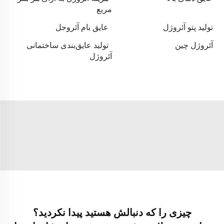
مربع
تولید پتو آئروژل
عایق بام آئروجل
آئروژل چین
تولید عایق‌بندی ساختمانی
آئروژل
چیزی را که دنبالش هستید پیدا نکردید؟