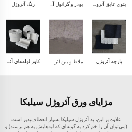
رنگ آئروژل
پتوی عایق آئروژل 1000℃
پودر و گرانول آئروژل
پارچه آئروژل
کاور لوله‌های آئروژل
ملاط و بتن آئروژل
مزایای ورق آئروژل سیلیکا
علاوه بر این، پد آئروژل سیلیکا بسیار انعطاف‌پذیر است
(می‌توان آن را خم کرد به گونه‌ای که لبه‌هایش به هم برسند) و