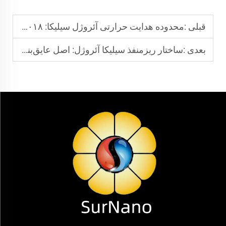
قبلی :
محدوده هدایت حرارتی آئروژل سیلیکا: ۰٫۰۱۸ تا ۰٫۰۲۲ وات بر متر-کلوین — چگونه این مقدار حاصل می‌شود؟
بعدی :
ساختار ریزمنفذ سیلیکا آئروژل: اصل عایق‌بندی حرارتی با تخلخل بیش از ۹۰٪