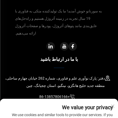
به سورنانو خوش آمدید! ما یک تولیدکننده متکی به فناوری با
19 سال تجربه در زمینه آئروژل هستیم و راه‌حل‌های
عایق‌بندی مانند پتوهای آئروژل، پودرها و صفحات آئروژل
ارائه می‌دهیم.
با ما در ارتباط باشید
دفتر: پارک نوآوری علم و فناوری، شماره 262 خیابان چهارم ساحلی،
منطقه جدید خلیج هانگژو، نینگبو، استان چجیانگ، چین
+86-13857806166
We value your privacy
[email protected]
We use cookies and similar tools to provide our services. If you