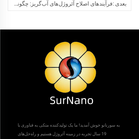
بعدی :
فرآیندهای اصلاح آئروژل‌های آب‌گریز: چگونه مقاومت بلندمدت در برابر رطوبت را به دست آورد؟
به سورنانو خوش آمدید! ما یک تولیدکننده متکی به فناوری با
19 سال تجربه در زمینه آئروژل هستیم و راه‌حل‌های