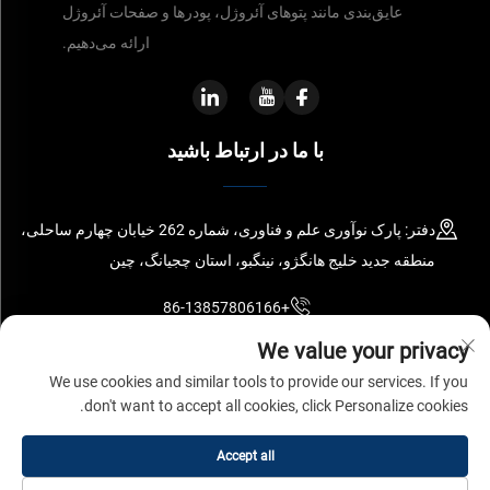
عایق‌بندی مانند پتوهای آئروژل، پودرها و صفحات آئروژل
ارائه می‌دهیم.
با ما در ارتباط باشید
دفتر: پارک نوآوری علم و فناوری، شماره 262 خیابان چهارم ساحلی،
منطقه جدید خلیج هانگژو، نینگبو، استان چجیانگ، چین
+86-13857806166
We value your privacy
[email protected]
We use cookies and similar tools to provide our services. If you
don't want to accept all cookies, click Personalize cookies.
کپی‌رایت © شرکت نینگبو سورنانو آئروژل، با مسئولیت محدود، تمامی حقوق
Accept all
محفوظ است.
سیاست حفظ حریم خصوصی