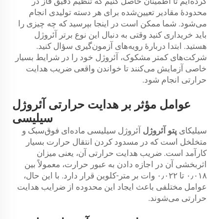
کرده‌ایم تا اطمینان حاصل کنیم که تنظیم دقیق فاز در
محدودهٔ مقادیر تعیین‌شده برای هر دسته تولیدی انجام
می‌شود. شما ممکن است در اینجا بپرسید که چه چیزی را
باید خریداری کنید وقتی به دنبال این نوع برتر آئروژل
هستید. ابتدا دربارهٔ رویه‌های آزمون‌گیری سؤال کنید.
شرکت‌های کمتر مشکوک، آئروژل خود را در شرایط بسیار
خاصی آزمایش می‌کنند تا خواندن واقعی ضریب هدایت
حرارتی انجام شود.
عوامل مؤثر بر هدایت حرارتی آئروژل
سیلیسی
سیلیکای
پتو آئروژل
آئروژل سیلیسی ماده‌ای فوق‌سبک و
متخلخل است که در مسدود کردن انتقال حرارت بسیار
کارآمد است. ضریب هدایت حرارتی آن، یعنی میزان
اثربخشی آن در اجازه دادن به عبور حرارت، معمولاً بین
۰٫۰۱۸ تا ۰٫۰۲۲ وات بر متر-کلوین قرار دارد. با این حال،
عوامل مختلفی باعث ایجاد این محدوده از ضرایب هدایت
حرارتی می‌شوند.