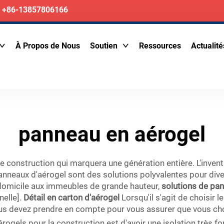
+86-13857806166
À Propos de Nous
Soutien
Ressources
Actualité
panneau en aérogel
e construction qui marquera une génération entière. L'inven
panneaux d'aérogel sont des solutions polyvalentes pour dive
u domicile aux immeubles de grande hauteur,
solutions de pa
nelle].
Détail en carton d'aérogel
Lorsqu'il s'agit de choisir
vous devez prendre en compte pour vous assurer que vous cho
ogels pour la construction est d'avoir une isolation très for