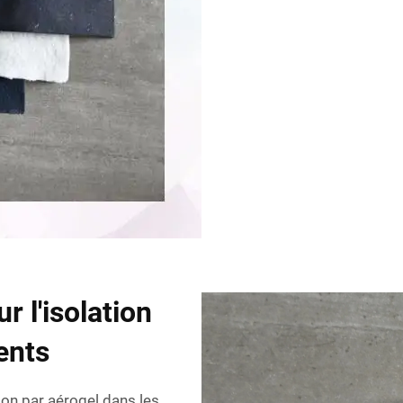
r l'isolation
ents
tion par aérogel dans les