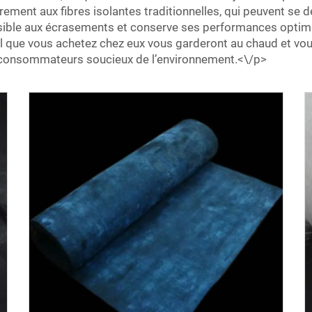
ment aux fibres isolantes traditionnelles, qui peuvent se dé
nsible aux écrasements et conserve ses performances optima
gel que vous achetez chez eux vous garderont au chaud et 
es consommateurs soucieux de l’environnement.<\/p>