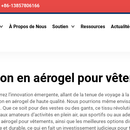
+86-13857806166
À Propos de Nous
Soutien
Ressources
Actualité
tion en aérogel pour vêt
ez l’innovation émergente, allant de la tenue de voyage à la
ion en aérogel de haute qualité. Nous pourrions même envis
ud. Que ce soit pour des vestes ou des gants, ce tissu révolu
x amateurs d’activités en plein air, aux sportifs ou aux adept
n aérogel pour vêtements, ainsi que les meilleures options d
te et durable, ce qui en fait un investissement judicieux po