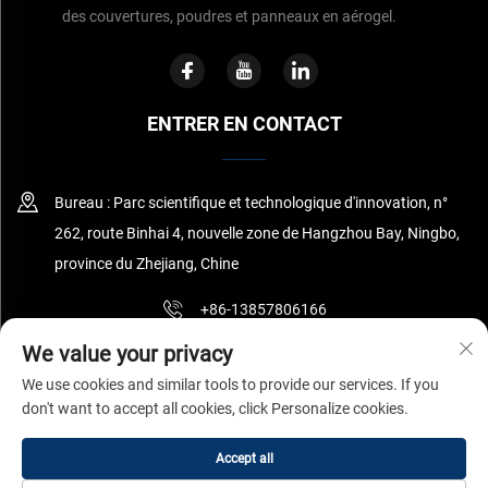
des couvertures, poudres et panneaux en aérogel.
ENTRER EN CONTACT
Bureau : Parc scientifique et technologique d'innovation, n°
262, route Binhai 4, nouvelle zone de Hangzhou Bay, Ningbo,
province du Zhejiang, Chine
+86-13857806166
We value your privacy
[email protected]
We use cookies and similar tools to provide our services. If you
don't want to accept all cookies, click Personalize cookies.
Copyright © Ningbo Surnano Aerogel Co.,Ltd Tous droits réservés
Accept all
Politique de confidentialité