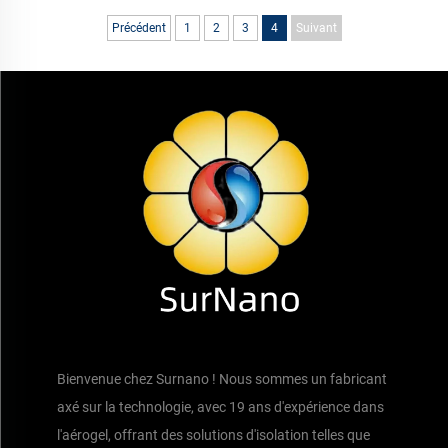
Précédent
1
2
3
4
Suivant
Bienvenue chez Surnano ! Nous sommes un fabricant
axé sur la technologie, avec 19 ans d'expérience dans
l'aérogel, offrant des solutions d'isolation telles que