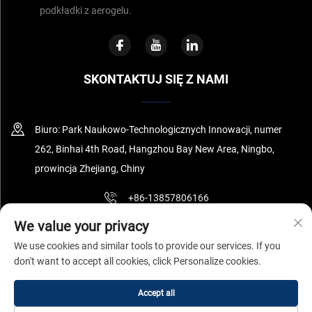
podkładki z aerogelu.
SKONTAKTUJ SIĘ Z NAMI
Biuro: Park Naukowo-Technologicznych Innowacji, numer
262, Binhai 4th Road, Hangzhou Bay New Area, Ningbo,
prowincja Zhejiang, Chiny
+86-13857806166
We value your privacy
[email protected]
We use cookies and similar tools to provide our services. If you
don't want to accept all cookies, click Personalize cookies.
Copyright © Ningbo Surnano Aerogel Co.,Ltd Wszelkie prawa
Accept all
zastrzeżone
Polityka prywatności