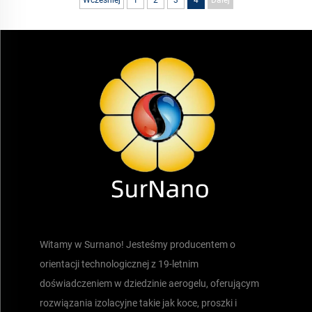
Witamy w Surnano! Jesteśmy producentem o
orientacji technologicznej z 19-letnim
doświadczeniem w dziedzinie aerogelu, oferującym
rozwiązania izolacyjne takie jak koce, proszki i