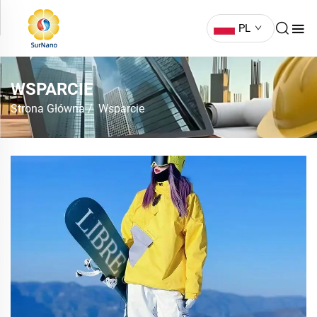
PL
WSPARCIE
Strona Główna
/
Wsparcie