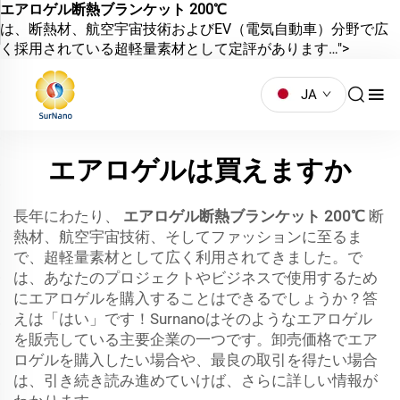
エアロゲル断熱ブランケット 200℃
は、断熱材、航空宇宙技術およびEV（電気自動車）分野で広
く採用されている超軽量素材として定評があります…">
JA
エアロゲルは買えますか
長年にわたり、
エアロゲル断熱ブランケット 200℃
断
熱材、航空宇宙技術、そしてファッションに至るま
で、超軽量素材として広く利用されてきました。で
は、あなたのプロジェクトやビジネスで使用するため
にエアロゲルを購入することはできるでしょうか？答
えは「はい」です！Surnanoはそのようなエアロゲル
を販売している主要企業の一つです。卸売価格でエア
ロゲルを購入したい場合や、最良の取引を得たい場合
は、引き続き読み進めていけば、さらに詳しい情報が