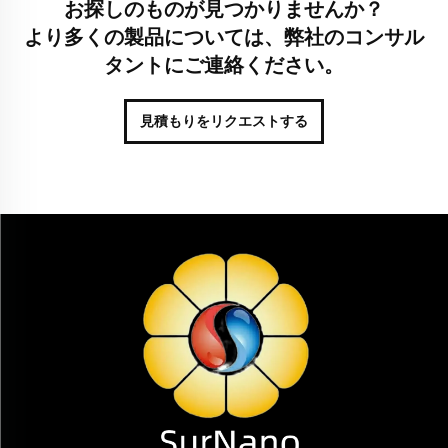
お探しのものが見つかりませんか？
より多くの製品については、弊社のコンサル
タントにご連絡ください。
見積もりをリクエストする