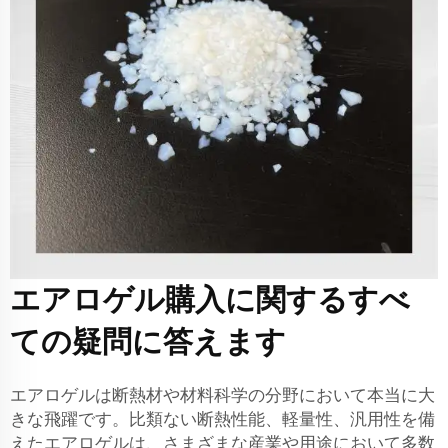
エアロゲル購入に関するすべ
ての疑問に答えます
エアロゲルは断熱材や材料科学の分野において本当に大
きな飛躍です。比類ない断熱性能、軽量性、汎用性を備
えたエアロゲルは、さまざまな産業や用途において多数