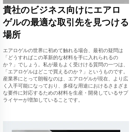
貴社のビジネス向けにエアロ
ゲルの最適な取引先を見つける
場所
エアロゲルの世界に初めて触れる場合、最初の疑問は
「どうすればこの革新的な材料を手に入れられるの
か？」でしょう。私が最もよく受けける質問の一つは、
「エアロゲルはどこで買えるのか？」というものです。
産業界にとって朗報なのは、エアロゲルが現在、より広
く入手可能になっており、多様な用途におけるさまざま
な要件に対応するための材料を生産・開発しているサプ
ライヤーが増加していることです。