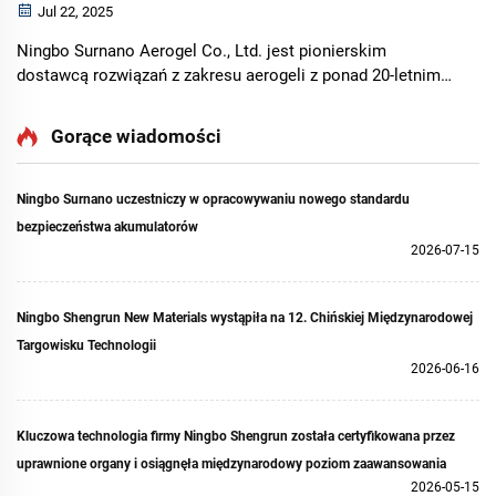
Jul 22, 2025
Ningbo Surnano Aerogel Co., Ltd. jest pionierskim
dostawcą rozwiązań z zakresu aerogeli z ponad 20-letnim
doświadczeniem w branży. Pomyślnie zrealizowaliśmy
100+ projektów o wysokiej precyzji, co świadczy o naszym
Gorące wiadomości
zaangażowaniu w skuteczne i dostosowane do potrzeb
klienta rozwiązania aerogelowe w różnych zastosowaniach
przemysłowych. Nasze sprawdzone doświadczenie cieszy
Ningbo Surnano uczestniczy w opracowywaniu nowego standardu
się uznaniem na całym świecie.
bezpieczeństwa akumulatorów
2026-07-15
Ningbo Shengrun New Materials wystąpiła na 12. Chińskiej Międzynarodowej
Targowisku Technologii
2026-06-16
Kluczowa technologia firmy Ningbo Shengrun została certyfikowana przez
uprawnione organy i osiągnęła międzynarodowy poziom zaawansowania
2026-05-15