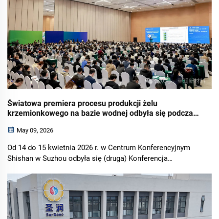
Światowa premiera procesu produkcji żelu
krzemionkowego na bazie wodnej odbyła się podczas
Konferencji dotyczącej nowych technologii i nowych
May 09, 2026
zastosowań produktów z żelu krzemionkowego w 2026
r.
Od 14 do 15 kwietnia 2026 r. w Centrum Konferencyjnym
Shishan w Suzhou odbyła się (druga) Konferencja
dotycząca nowych technologii i nowych zastosowań
produktów z żelu krzemionkowego. Wydarzenie to
stanowiło kluczowy element 2026 Asia Silicon I...