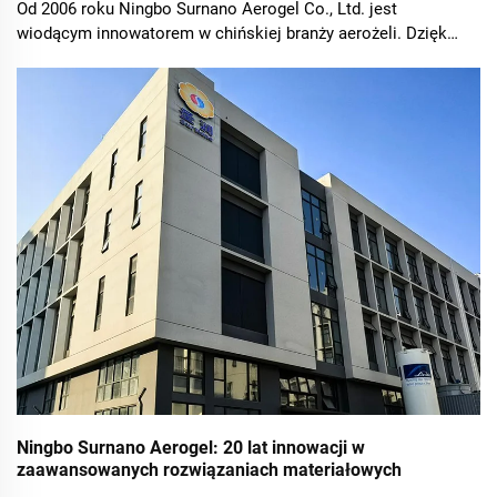
Od 2006 roku Ningbo Surnano Aerogel Co., Ltd. jest
wiodącym innowatorem w chińskiej branży aerożeli. Dzięki
ponad 19-letniemu doświadczeniu przekształcamy
pionierską wizję naszego założyciela w niezawodne i
wydajne rozwiązania aerożelowe dla klient...
Ningbo Surnano Aerogel: 20 lat innowacji w
zaawansowanych rozwiązaniach materiałowych