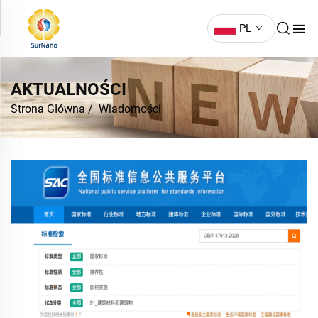
PL
AKTUALNOŚCI
Strona Główna
/
Wiadomości