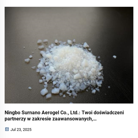
ultracienkie rozwiązanie, które ponownie definiuje
efektywność termiczną w globalnych projektach
budowlanych i przemysłowych. Wyprodukowany z
wykorzystaniem opatentowanej nanotechnologii, ten
wysokiej jakości...
Ningbo Surnano Aerogel Co., Ltd.: Twoi doświadczeni
partnerzy w zakresie zaawansowanych,
spersonalizowanych rozwiązań aerożelowych
Jul 23, 2025