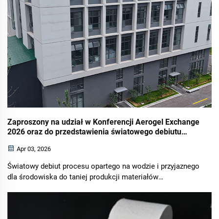
Zaproszony na udział w Konferencji Aerogel Exchange
2026 oraz do przedstawienia światowego debiutu
procesu opartego na wodzie i przyjaznego dla
Apr 03, 2026
środowiska!
Światowy debiut procesu opartego na wodzie i przyjaznego
dla środowiska do taniej produkcji materiałów
aerogelowych oraz ich zastosowań. Aerogel, jako materiał
o nadzwyczaj wysokiej izolacji termicznej, stopniowo staje
się kluczowym i podstawowym materiałem w takich