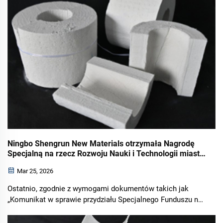
dziedzinach jak nowa energia, en...
Ningbo Shengrun New Materials otrzymała Nagrodę
Specjalną na rzecz Rozwoju Nauki i Technologii miasta
Ningbo za rok 2026
Mar 25, 2026
Ostatnio, zgodnie z wymogami dokumentów takich jak
„Komunikat w sprawie przydziału Specjalnego Funduszu na
Rozwój Nauki i Technologii w Ningbo na rok 2026
(pierwsza partia nagród naukowo-technicznych Ningbo)”