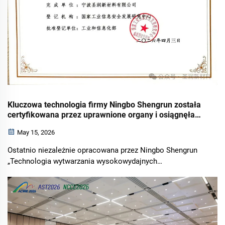
Kluczowa technologia firmy Ningbo Shengrun została
certyfikowana przez uprawnione organy i osiągnęła
międzynarodowy poziom zaawansowania
May 15, 2026
Ostatnio niezależnie opracowana przez Ningbo Shengrun
„Technologia wytwarzania wysokowydajnych
kompozytowych materiałów izolacyjnych na bazie żelu
krzemionkowego do systemów wodnych” pomyślnie
przeszła ocenę osiągnięć naukowo-technicznych...