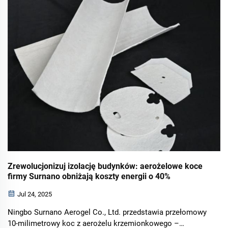
(Yong CAI CAI [2026] nr 21...
Zrewolucjonizuj izolację budynków: aerożelowe koce
firmy Surnano obniżają koszty energii o 40%
Jul 24, 2025
Ningbo Surnano Aerogel Co., Ltd. przedstawia przełomowy
10-milimetrowy koc z aerożelu krzemionkowego –