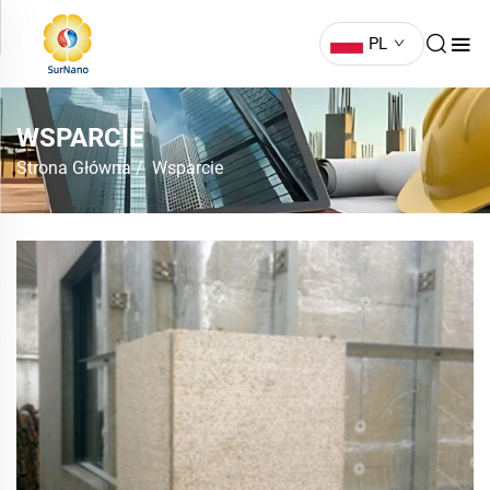
PL
WSPARCIE
Strona Główna
/
Wsparcie