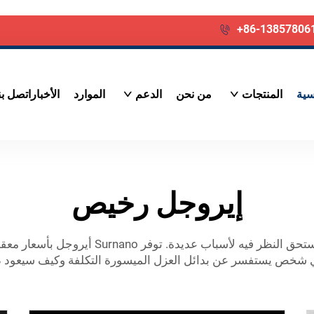
+86-13857806
سية
المنتجات
من نحن
الدعم
الموارد
الأخبار
اتصل بن
إيروجل رخيص
هو خيار يستحق النظر فيه لأسباب عدي
لأي شخص يستفسر عن بدائل العزل الميسورة التكلفة وكيف سيعود ذل