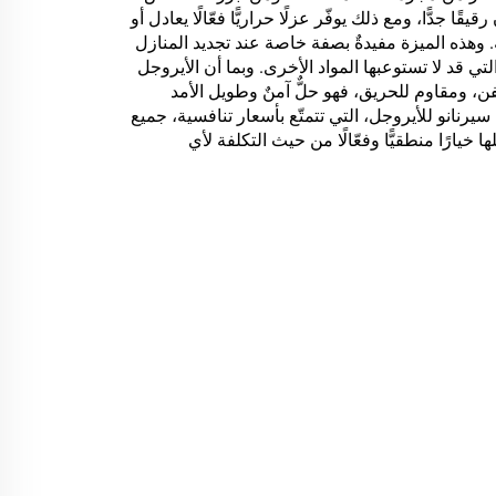
ًا جدًّا، ومع ذلك يوفّر عزلًا حراريًّا فعّالًا يعادل أو
ة. وهذه الميزة مفيدةٌ بصفة خاصة عند تجديد المنازل
ي قد لا تستوعبها المواد الأخرى. وبما أن الأيروجل
ن، ومقاوم للحريق، فهو حلٌّ آمنٌ وطويل الأمد
سيرنانو للأيروجل، التي تتمتّع بأسعار تنافسية، جميع
 خيارًا منطقيًّا وفعّالًا من حيث التكلفة لأي