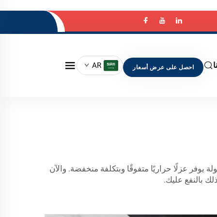
ا
AR
احصل على عرض أسعار
دة. توفر Surnano أيروجل بأسعار معقولة يوفر عزلًا حراريًا متفوقًا وبتكلفة منخفضة. والآن
ك بالنفع عليك.