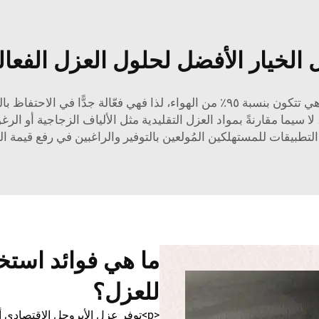
جل الخيار الأفضل لحلول العزل الفعا
الإيروجل مادة خفيفة جدًّا ذات خصائص عازلة قوية. وهي تتكون بنسبة ٩٥٪ من الهواء، 
سيما مقارنةً بمواد العزل التقليدية مثل الألياف الزجاجية أو الرغ
بيقات للمستهلكين المُولعين بالتوفير والراغبين في رفع قيمة الع
ما هي فوائد استخ
للعزل؟
<p>توفر عزل الأيروجل الاقتصادي