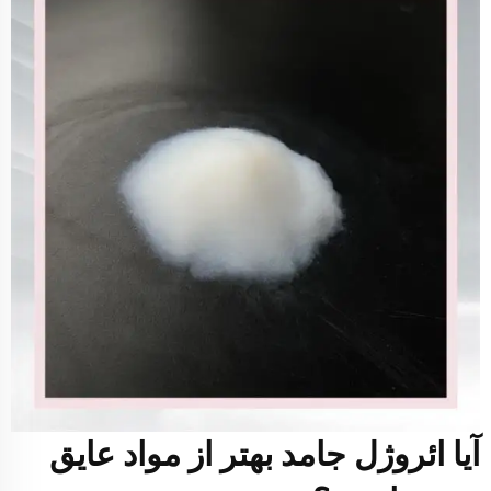
آیا ائروژل جامد بهتر از مواد عایق