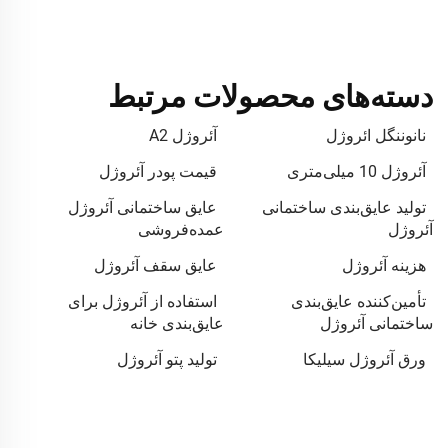
دسته‌های محصولات مرتبط
نانوننگل ائروژل
آئروژل A2
آئروژل 10 میلی‌متری
قیمت پودر آئروژل
تولید عایق‌بندی ساختمانی
عایق ساختمانی آئروژل
آئروژل
عمده‌فروشی
هزینه آئروژل
عایق سقف آئروژل
تأمین‌کننده عایق‌بندی
استفاده از آئروژل برای
ساختمانی آئروژل
عایق‌بندی خانه
ورق آئروژل سیلیکا
تولید پتو آئروژل