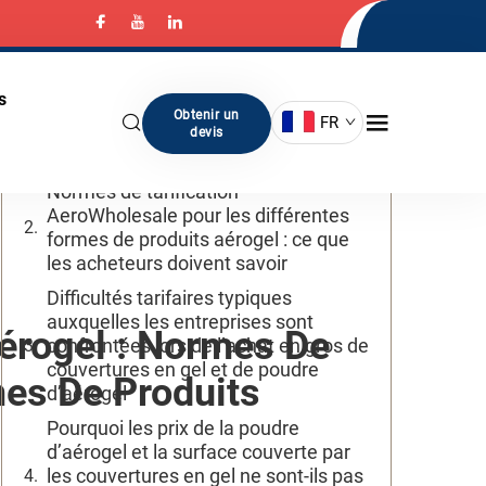
Table des matières
s
Où trouver les meilleurs prix de gros
Obtenir un
FR
pour les couvertures en gel et la
devis
poudre d’aérogel
Normes de tarification
AeroWholesale pour les différentes
formes de produits aérogel : ce que
les acheteurs doivent savoir
Difficultés tarifaires typiques
auxquelles les entreprises sont
érogel : Normes De
confrontées lors de l’achat en gros de
couvertures en gel et de poudre
mes De Produits
d’aérogel
Pourquoi les prix de la poudre
d’aérogel et la surface couverte par
les couvertures en gel ne sont-ils pas