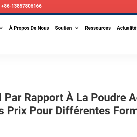
+86-13857806166
À Propos De Nous
Soutien
Ressources
Actualité
l Par Rapport À La Poudre A
 Prix Pour Différentes For