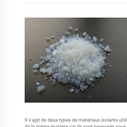
Il s'agit de deux types de matériaux isolants util
de la même manière car ils sont proposés sous