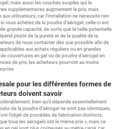
gel, mais aussi les couches souples qui le
hes supplémentaires augmentent le prix, mais
ux utilisateurs, car l’installation ne nécessite rien
si vous achetez de la poudre d’aérogel, celle-ci est
 grande capacité, de sorte que la taille potentielle
épend plutôt de la pureté et de la qualité de la
teurs de nous contacter dès que possible afin de
s applicables aux achats réguliers ou en grandes
 de couvertures en gel ou de poudre d’aérogel en
érences de prix, les acheteurs pourront au moins
urprise.
sale pour les différentes formes de
eteurs doivent savoir
sidérablement, bien qu’il dépende essentiellement
 celui de la poudre d’aérogel ne sont pas identiques,
font l’objet de procédés de fabrication distincts.
ue tous les aérogels ont le même prix », mais ce
es en gel sont plus coûteuses au mètre carré, car