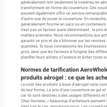
généralement non seulement le matériau en aéro
transforment en forme de couverture. Ces couc
peuvent également offrir un service remarquable a
d’autre que de poser la couverture. En revanche, 
généralement fournie en sacs ou en conteneurs de
n’est pas un facteur aussi déterminant ; le prix d
matière première. Nous recommandons aux ache
garantir un prix et de s’informer sur les remise
quantités. Si nous connaissons les fournisseurs
gros, ainsi que les facteurs à l’origine des diff
planifier leurs achats à l’avance et éviter toute s
Normes de tarification AeroWhole
produits aérogel : ce que les ach
Le coût des produits à base d’aérogel varie con
de leur forme. Le prix d’une couverture en gel et
car ils sont destinés à des usages différents et 
Chez Surnano, « beaucoup d’acheteurs pensent q
n’est pas le cas, apprenons-nous. Les couvertur