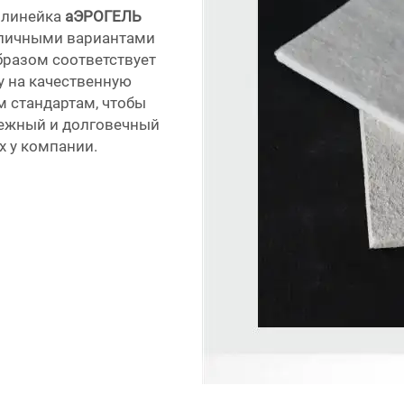
и линейка
аЭРОГЕЛЬ
азличными вариантами
бразом соответствует
у на качественную
 стандартам, чтобы
дежный и долговечный
х у компании.