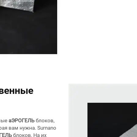
твенные
нные
аЭРОГЕЛЬ
блоков,
рая вам нужна. Surnano
ГЕЛЬ
блоков. На их