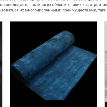
используются во многих областях, таких как строител
ьзоваться их многочисленными преимуществами, таки