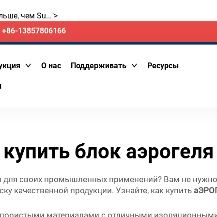
ше, чем Su...">
+86-13857806166
укция
О нас
Поддерживать
Ресурсы
и
купить блок аэрогеля
и для своих промышленных применений? Вам не нужно 
ку качественной продукции. Узнайте, как купить
аЭРО
опористыми материалами с отличными изоляционными