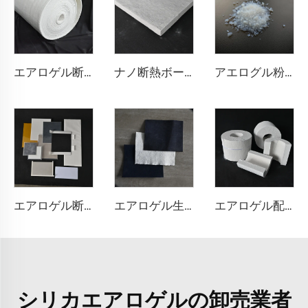
エアロゲル断熱材 1000℃
ナノ断熱ボード
アエログル粉体および粒状物
エアロゲル断熱パッド
エアロゲル生地
エアロゲル配管カバー
シリカエアロゲルの卸売業者