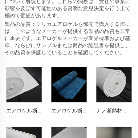
について解説します。これらの洞察は、貴社の事業に
影響を及ぼす可能性のある賢明な意思決定を行う上で
極めて価値があります。
製品の品質：シリカエアロゲルを卸売で購入する際に
は、このようなメーカーが提供する製品の品質も非常
に重要です。エアロゲルメーカーが業界標準および基
準、ならびにサンプルまたは商品の認証書を提供し、
その品質を保証していることを確認してください。
エアロゲル断熱材 200℃
エアロゲル断熱材 350℃
ナノ断熱材 ブランケット 650℃