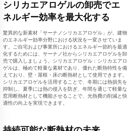
シリカエアロゲルの卸売でエ
ネルギー効率を最大化する
驚異的な新素材「サーナノシリカエアロゲル」が、建物
のエネルギー効率分野における状況を一変させていま
す。ご自宅および事業所におけるエネルギー節約を最適
化するためには、サーナノ社からシリカエアロゲルを卸
売で購入しましょう。シリカエアロゲル：シリカエアロ
ゲルは、極めて軽量な素材であり、優れた断熱特性を備
えており、壁・屋根・床の断熱材として使用できます。
シリカエアロゲルを活用することで、冬期には熱損失を
抑制し、夏季には熱の侵入を防ぎ、年間を通じて軽量な
窓用断熱材として機能させることで、光熱費の削減と快
適性の向上を実現できます。
持続可能な断熱材の未来