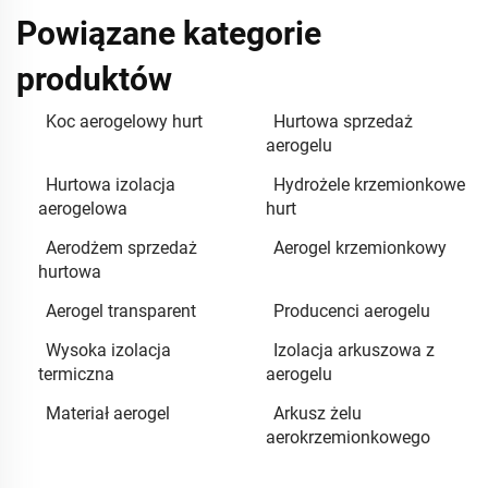
Powiązane kategorie
produktów
Koc aerogelowy hurt
Hurtowa sprzedaż
aerogelu
Hurtowa izolacja
Hydrożele krzemionkowe
aerogelowa
hurt
Aerodżem sprzedaż
Aerogel krzemionkowy
hurtowa
Aerogel transparent
Producenci aerogelu
Wysoka izolacja
Izolacja arkuszowa z
termiczna
aerogelu
Materiał aerogel
Arkusz żelu
aerokrzemionkowego