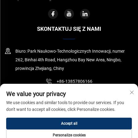
SKONTAKTUJ SIĘ Z NAMI
Biuro: Park Naukowo-Technologicznych Innowacji, numer
262, Binhai 4th Road, Hangzhou Bay New Area, Ningbo,
prowincja Zhejiang, Chiny
+86-13857806166
We value your privacy
[email protected]
We use cookies and similar tools to provide our services. If you
don't want to accept all cookies, click Personalize cookies.
Copyright © Ningbo Surnano Aerogel Co.,Ltd Wszelkie prawa
Accept all
zastrzeżone
Polityka prywatności
Personalize cookies