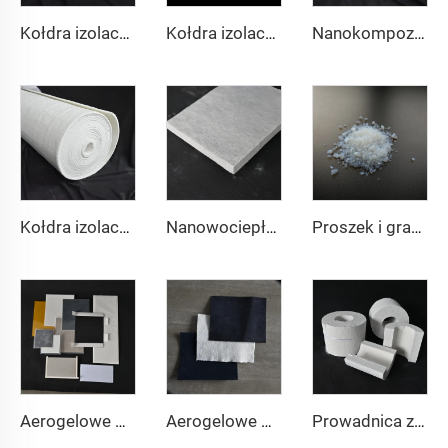
Kołdra izolacyjna z aerogelu 200℃
Kołdra izolacyjna z aerogelu 350℃
Nanokompozytowe kołdry izolacyjne 650℃
Kołdra izolacyjna z aerogelu 1000℃
Nanowociepłochronna płyta
Proszek i granulat aerogelowy
Aerogelowe podkładki izolacyjne
Aerogelowe Tkaniny
Prowadnica z aerożelu