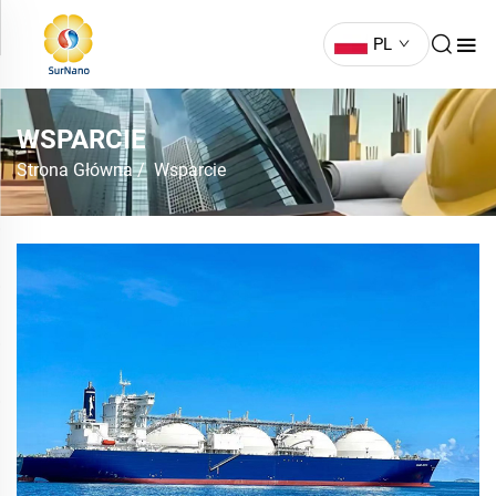
PL
WSPARCIE
Strona Główna
/
Wsparcie