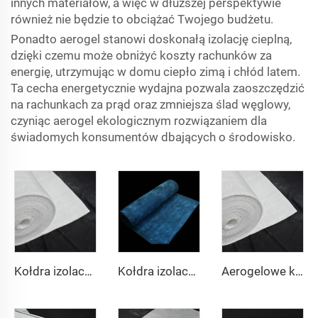
innych materiałów, a więc w dłuższej perspektywie
również nie będzie to obciążać Twojego budżetu.
Ponadto aerogel stanowi doskonałą izolację cieplną,
dzięki czemu może obniżyć koszty rachunków za
energię, utrzymując w domu ciepło zimą i chłód latem.
Ta cecha energetycznie wydajna pozwala zaoszczędzić
na rachunkach za prąd oraz zmniejsza ślad węglowy,
czyniąc aerogel ekologicznym rozwiązaniem dla
świadomych konsumentów dbających o środowisko.
Kołdra izolacyjna z aerogelu 200℃
Kołdra izolacyjna z aerogelu 350℃
Aerogelowe kołdry izolacyjne 650℃