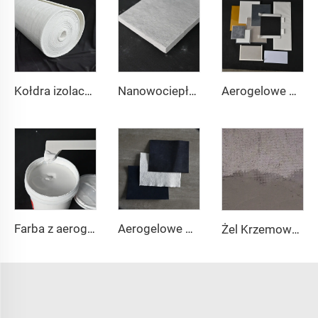
Kołdra izolacyjna z aerogelu 1000℃
Nanowociepłochronna płyta
Aerogelowe podkładki izolacyjne
Farba z aerogelem
Aerogelowe Tkaniny
Żel Krzemowy - Tynk i Beton