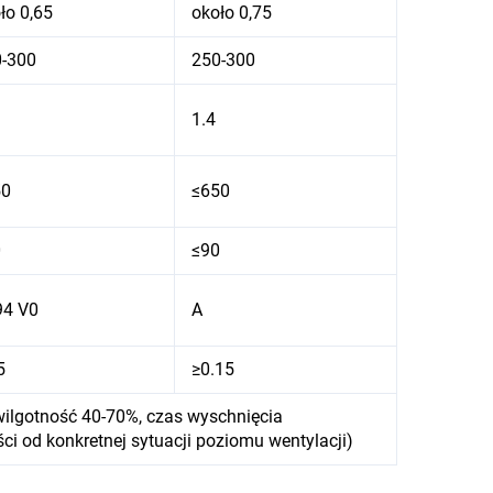
ło 0,65
około 0,75
-300
250-300
1.4
50
≤650
0
≤90
94 V0
A
5
≥0.15
ilgotność 40-70%, czas wyschnięcia
ci od konkretnej sytuacji poziomu wentylacji)