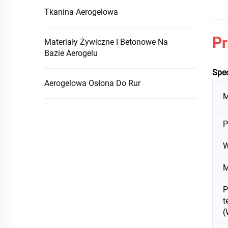
Tkanina Aerogelowa
Pr
Materiały Żywiczne I Betonowe Na
Bazie Aerogelu
Spec
Aerogelowa Osłona Do Rur
M
P
W
M
P
t
(