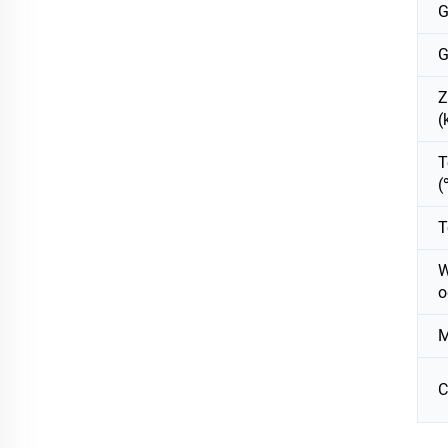
G
G
Z
(
T
(
T
W
o
M
C