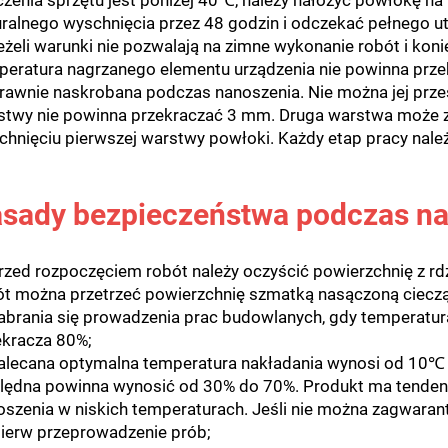
czenia sprzętu jest poniżej 40℃, należy nałożyć powłokę na
uralnego wyschnięcia przez 48 godzin i odczekać pełnego u
eżeli warunki nie pozwalają na zimne wykonanie robót i kon
peratura nagrzanego elementu urządzenia nie powinna prz
rawnie naskrobana podczas nanoszenia. Nie można jej przes
stwy nie powinna przekraczać 3 mm. Druga warstwa może z
chnięciu pierwszej warstwy powłoki. Każdy etap pracy nal
sady bezpieczeństwa podczas na
Przed rozpoczęciem robót należy oczyścić powierzchnię z rd
ót można przetrzeć powierzchnię szmatką nasączoną cieczą
Zabrania się prowadzenia prac budowlanych, gdy temperatura
ekracza 80%;
Zalecana optymalna temperatura nakładania wynosi od 10℃
lędna powinna wynosić od 30% do 70%. Produkt ma tendenc
oszenia w niskich temperaturach. Jeśli nie można zagwaran
pierw przeprowadzenie prób;