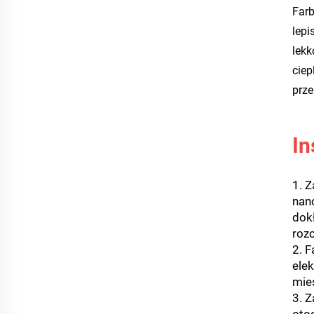
Farb
lepi
lekk
ciep
prze
In
1. Z
nan
dokł
roz
2. F
ele
mie
3. 