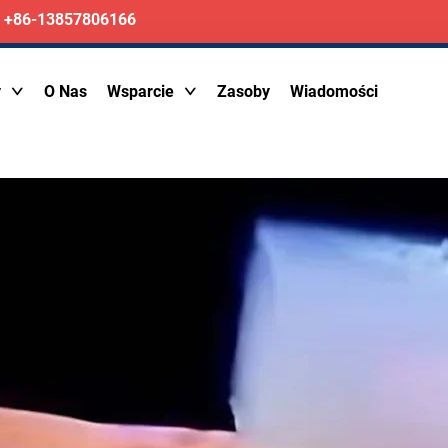
+86-13857806166
y
O Nas
Wsparcie
Zasoby
Wiadomości