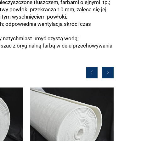
nieczyszczone tłuszczem, farbami olejnymi itp.;
twy powłoki przekracza 10 mm, zaleca się jej
witym wyschnięciem powłoki;
h; odpowiednia wentylacja skróci czas
ży natychmiast umyć czystą wodą;
eszać z oryginalną farbą w celu przechowywania.