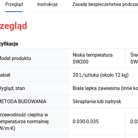
Przegląd
Instrukcje
Zasady bezpieczeństwa podcza
zegląd
yfikacje
Niska temperatura
Śre
odel produktu
SW200
SW
akiet
20 L/sztuka (około 12 kg)
ygląd, stan
Biała lepka zawiesina (inne 
ETODA BUDOWANIA
Skraplanie lub natrysk
rzewodność cieplna w
emperaturze normalnej
0.030-0.035
0.0
W/m·K)