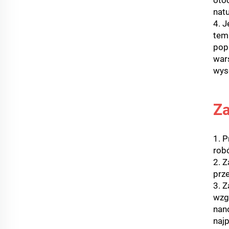
oto
nat
4. J
tem
pop
war
wys
Za
1. 
rob
2. 
prz
3. 
wzg
nan
naj