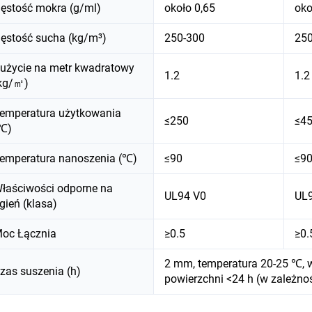
ęstość mokra (g/ml)
około 0,65
oko
ęstość sucha (kg/m³)
250-300
250
użycie na metr kwadratowy
1.2
1.2
kg/㎡)
emperatura użytkowania
≤250
≤4
℃)
emperatura nanoszenia (℃)
≤90
≤9
łaściwości odporne na
UL94 V0
UL
gień (klasa)
oc Łącznia
≥0.5
≥0.
2 mm, temperatura 20-25 ℃, w
zas suszenia (h)
powierzchni <24 h (w zależnoś