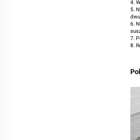
4. W
5. 
dwu
6. 
sus
7. 
8. 
Po