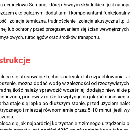
a aerogelowa Surnano, której głównym składnikiem jest nanopo
szczem ekologicznym, dodatkami i komponentami funkcjonalnymi
ość, izolacja termiczna, trudnościenie, izolacja akustyczna itp.
lnej lub ochrony przed przegrzewaniem się ścian wewnętrznych
mysłowych, rurociągów oraz środków transportu.
strukcje
aleca się stosowanie technik natrysku lub szpachlowania. Je
oszenie, można dodać wodę w zależności od rzeczywistych w
adną ilość należy sprawdzić wcześniej, dodając niewielkie p
cieńczona, ponieważ może to wpłynąć na jakość naniesienia 
arba staje się lepka po dłuższym stanie, przed użyciem nal
ktrycznego i mieszaj równomiernie przez 5-10 minut; jeśli 
szania.
Zaleca się jak najbardziej korzystanie z zimnego urządzeni