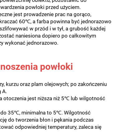
 powierzchnię obiektu, pozostawić do
twardzenia powłoki przed użyciem.
ieczne jest prowadzenie prac na gorąco,
ekraczać 60℃, a farba powinna być jednorazowo
zlifowywać w przód i w tył, a grubość każdej
ostać naniesiona dopiero po całkowitym
eży wykonać jednorazowo.
noszenia powłoki
zy, kurzu oraz plam olejowych; po zakończeniu
 A.
 otoczenia jest niższa niż 5℃ lub wilgotność
 do 35℃, minimalna to 5℃. Wilgotność
ję do tworzenia błon i pękania podczas
tować odpowiedniej temperatury, zaleca się