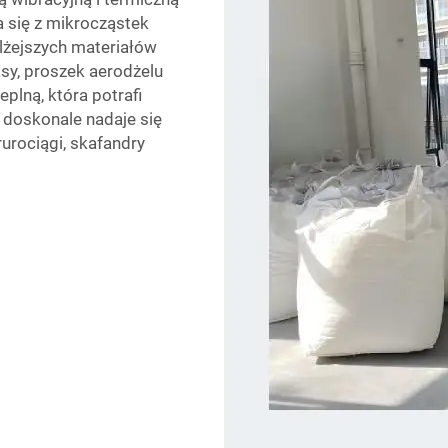
 się z mikrocząstek
jlżejszych materiałów
sy, proszek aerodżelu
plną, która potrafi
 doskonale nadaje się
rurociągi, skafandry