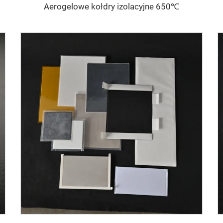
Aerogelowe kołdry izolacyjne 650℃