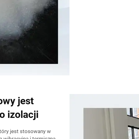
owy jest
izolacji
tóry jest stosowany w
ią wibracyjną i termiczną