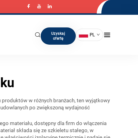
Uzyskaj
PL
ofertę
zku
u produktów w różnych branżach, ten wyjątkowy
 budowlanych po zwiększoną wydajność
go materiału, dostępny dla firm do włączenia
eriał składa się ze szkieletu stałego, w
 właściwości izolacyjne termicznie i nadaje się