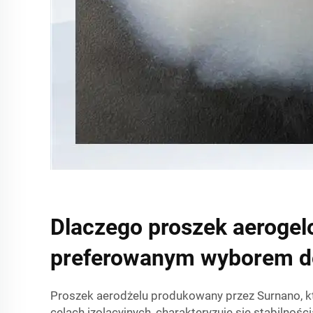
Dlaczego proszek aerogel
preferowanym wyborem do 
Proszek aerodżelu produkowany przez Surnano, k
celach izolacyjnych, charakteryzuje się stabilnośc