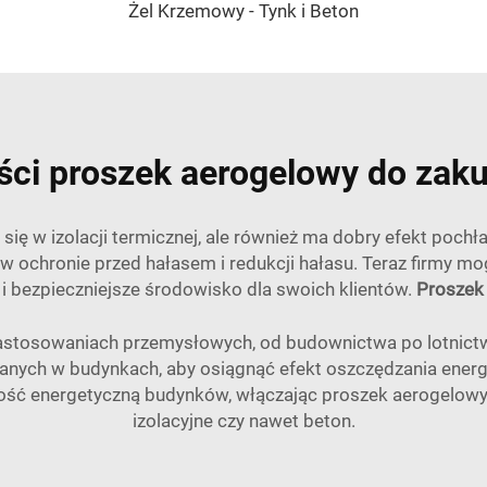
Żel Krzemowy - Tynk i Beton
ości proszek aerogelowy do zak
ię w izolacji termicznej, ale również ma dobry efekt poch
w ochronie przed hałasem i redukcji hałasu. Teraz firmy 
 i bezpieczniejsze środowisko dla swoich klientów.
Proszek 
 zastosowaniach przemysłowych, od budownictwa po lotnict
wanych w budynkach, aby osiągnąć efekt oszczędzania energ
ć energetyczną budynków, włączając proszek aerogelowy d
izolacyjne czy nawet beton.