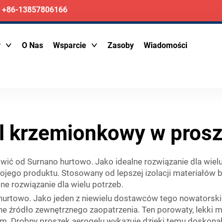
+86-13857806166
y
O Nas
Wsparcie
Zasoby
Wiadomości
l krzemionkowy w pros
ić od Surnano hurtowo. Jako idealne rozwiązanie dla wiel
jego produktu. Stosowany od lepszej izolacji materiałów
ne rozwiązanie dla wielu potrzeb.
rtowo. Jako jeden z niewielu dostawców tego nowatorskie
 źródło zewnętrznego zaopatrzenia. Ten porowaty, lekki mat
em. Drobny proszek aerogelu wykazuje dzięki temu doskonałe