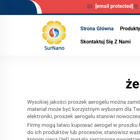
[email protected]
Strona Główna
Produkt
Skontaktuj Się Z Nami
że
Wysokiej jakości proszek aerogelu można zamów
materiał może być korzystnym wyborem dla Two
elektroniki, proszek aerogelu stanowi nowoczes
Firmy mogą łatwo kupować aerogel w proszku hu
do ich produktów lub procesów, stanowisz ważne
którym ciecz (żel) została zastąpiona powietrz