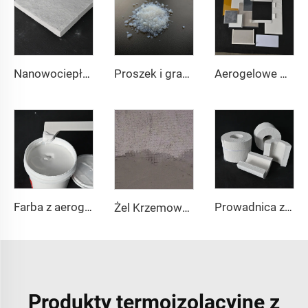
Nanowociepłochronna płyta
Proszek i granulat aerogelowy
Aerogelowe podkładki izolacyjne
Farba z aerogelem
Prowadnica z aerożelu
Żel Krzemowy - Tynk i Beton
Produkty termoizolacyjne z