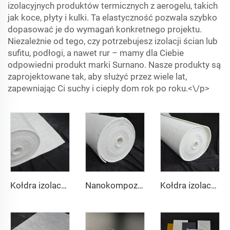
izolacyjnych produktów termicznych z aerogelu, takich
jak koce, płyty i kulki. Ta elastyczność pozwala szybko
dopasować je do wymagań konkretnego projektu.
Niezależnie od tego, czy potrzebujesz izolacji ścian lub
sufitu, podłogi, a nawet rur – mamy dla Ciebie
odpowiedni produkt marki Surnano. Nasze produkty są
zaprojektowane tak, aby służyć przez wiele lat,
zapewniając Ci suchy i ciepły dom rok po roku.<\/p>
Kołdra izolacyjna z aerogelu 200℃
Nanokompozytowe kołdry izolacyjne 650℃
Kołdra izolacyjna z aerogelu 1000℃