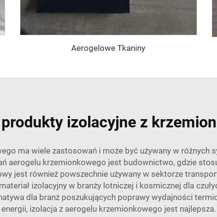
Aerogelowe Tkaniny
 produkty izolacyjne z krzemi
wego ma wiele zastosowań i może być używany w różnych syt
 aerogelu krzemionkowego jest budownictwo, gdzie stosuj
wy jest również powszechnie używany w sektorze transp
 materiał izolacyjny w branży lotniczej i kosmicznej dla c
ernatywa dla branż poszukujących poprawy wydajności term
energii, izolacja z aerogelu krzemionkowego jest najlepsza.