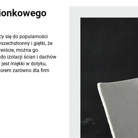
mionkowego
cy się do popularności
szechstronny i giętki, że
wiście, można go
o izolacji ścian i dachów
 jest miękki w dotyku,
borem zarówno dla firm