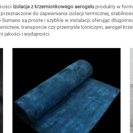
akości
izolacja z krzemionkowego aerogelu
produkty w formi
zeznaczone do zapewniania izolacji termicznej, stabilnośc
Surnano są proste i szybkie w instalacji, oferując długotr
nictwie, transporcie czy przemyśle lotniczym, aerogel krze
 jakości i wydajności.