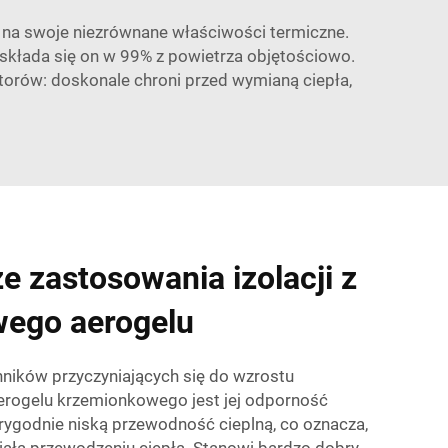
 na swoje niezrównane właściwości termiczne.
 składa się on w 99% z powietrza objętościowo.
atorów: doskonale chroni przed wymianą ciepła,
e zastosowania izolacji z
ego aerogelu
ników przyczyniających się do wzrostu
 aerogelu krzemionkowego jest jej odporność
rygodnie niską przewodność cieplną, co oznacza,
iała przewodzeniu ciepła. Stanowi bardzo dobry