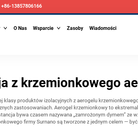
+86-13857806166
y
O Nas
Wsparcie
Zasoby
Wiadomości
cja z krzemionkowego ae
j klasy produktów izolacyjnych z aerogelu krzemionkowego, 
cznych zastosowaniach. Aerogel krzemionkowy to ekstremaln
stancja bywa czasem nazywana „zamrożonym dymem” ze wzgl
mionkowego firmy Surnano są tworzone z jednym celem — by