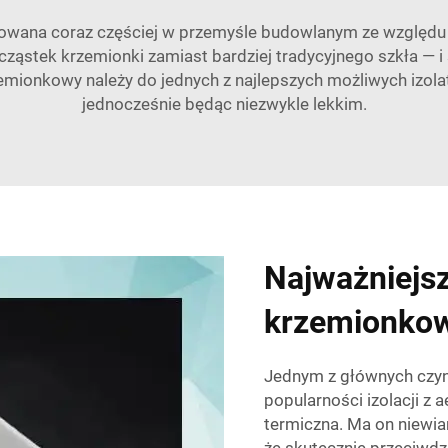
sowana coraz częściej w przemyśle budowlanym ze względu
ząstek krzemionki zamiast bardziej tradycyjnego szkła — i
zemionkowy należy do jednych z najlepszych możliwych izol
jednocześnie będąc niezwykle lekkim.
Najważniejsz
krzemionkow
Jednym z głównych czyn
popularności izolacji z
termiczna. Ma on niewia
że skutecznie przeciwdz